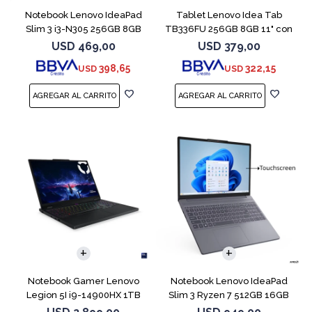
Notebook Lenovo IdeaPad
Tablet Lenovo Idea Tab
Slim 3 i3-N305 256GB 8GB
TB336FU 256GB 8GB 11" con
15.6" Blue
Pen + Funda
USD
469,00
USD
379,00
398,65
322,15
USD
USD
COMPARAR
COMPARAR
Notebook Gamer Lenovo
Notebook Lenovo IdeaPad
Legion 5I i9-14900HX 1TB
Slim 3 Ryzen 7 512GB 16GB
16GB RTX5070
15.3 Touch