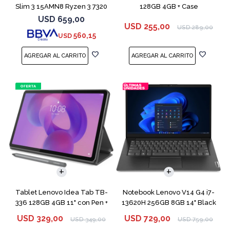
Slim 3 15AMN8 Ryzen 3 7320
128GB 4GB + Case
256GB 8GB
USD
659,00
USD
255,00
USD
289,00
560,15
USD
COMPARAR
Tablet Lenovo Idea Tab TB-
Notebook Lenovo V14 G4 i7-
336 128GB 4GB 11" con Pen +
13620H 256GB 8GB 14" Black
Funda
USD
329,00
USD
729,00
USD
349,00
USD
759,00