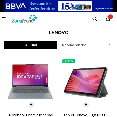
0

LENOVO
Recomendados
COMPARAR
Notebook Lenovo Ideapad
Tablet Lenovo TB311FU 10"