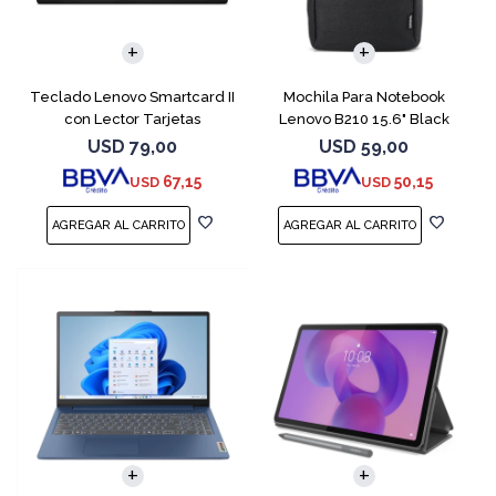
Teclado Lenovo Smartcard II
Mochila Para Notebook
con Lector Tarjetas
Lenovo B210 15.6" Black
Inteligente
USD
79,00
USD
59,00
67,15
50,15
USD
USD
COMPARAR