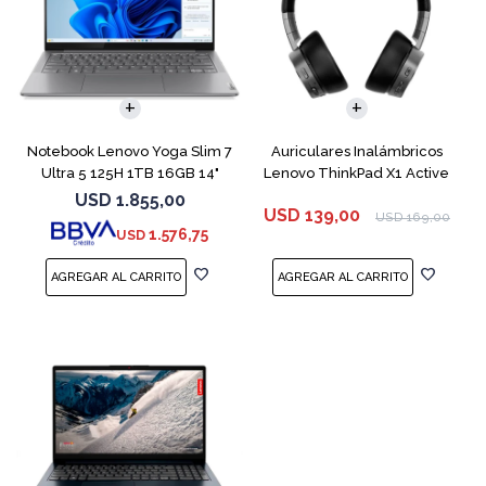
COMPARAR
Notebook Lenovo Yoga Slim 7
Auriculares Inalámbricos
Ultra 5 125H 1TB 16GB 14"
Lenovo ThinkPad X1 Active
Gray
USD
1.855,00
USD
139,00
USD
169,00
1.576,75
USD