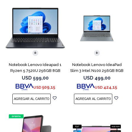
COMPARAR
COMPARAR
Notebook Lenovo Ideapad 1
Notebook Lenovo IdeaPad
Ryzen 5 7520U 256GB 8GB
Slim 3 Intel N100 256GB 8GB
Abyss Blue
USD
599,00
USD
499,00
509,15
424,15
USD
USD