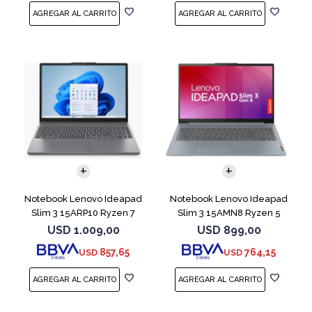
COMPARAR
COMPARAR
Notebook Lenovo Ideapad
Notebook Lenovo Ideapad
Slim 3 15ARP10 Ryzen 7
Slim 3 15AMN8 Ryzen 5
7735HS 512 16
7520U 512 16GB
USD
1.009,00
USD
899,00
857,65
764,15
USD
USD