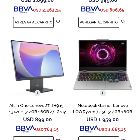
USD
2.899,00
USD
949,00
2.464,15
806,65
USD
USD
COMPARAR
All in One Lenovo 27IRH9 i5-
Notebook Gamer Lenovo
13420H 512GB 16GB 27" Gray
LOQ Ryzen 7 250 512GB 16GB
RTX 5060
USD
899,00
USD
1.959,00
764,15
1.665,15
USD
USD