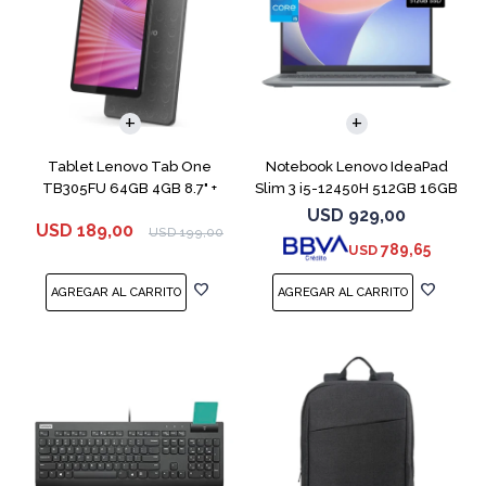
COMPARAR
Tablet Lenovo Tab One
Notebook Lenovo IdeaPad
TB305FU 64GB 4GB 8.7" +
Slim 3 i5-12450H 512GB 16GB
Funda
15.6"
USD
929,00
USD
189,00
USD
199,00
789,65
USD