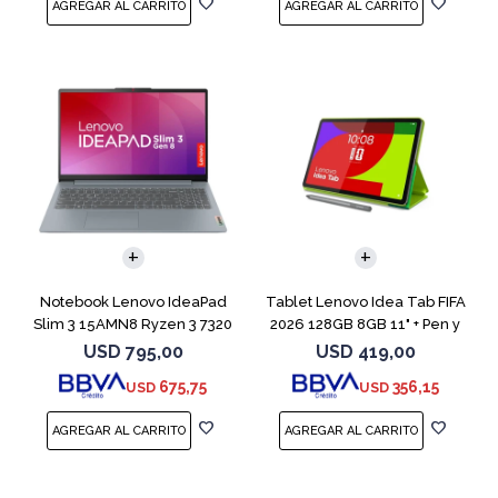
COMPARAR
Notebook Lenovo IdeaPad
Tablet Lenovo Idea Tab FIFA
Slim 3 15AMN8 Ryzen 3 7320
2026 128GB 8GB 11" + Pen y
512GB 8GB
Funda
USD
795,00
USD
419,00
675,75
356,15
USD
USD