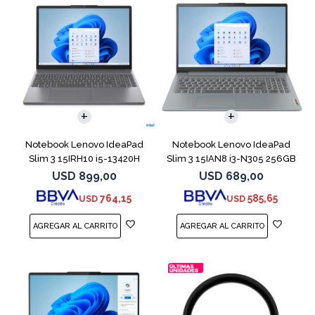
COMPARAR
COMPARAR
Notebook Lenovo IdeaPad
Notebook Lenovo IdeaPad
Slim 3 15IRH10 i5-13420H
Slim 3 15IAN8 i3-N305 256GB
512GB 8GB G
8GB 15.6
USD
899,00
USD
689,00
764,15
585,65
USD
USD