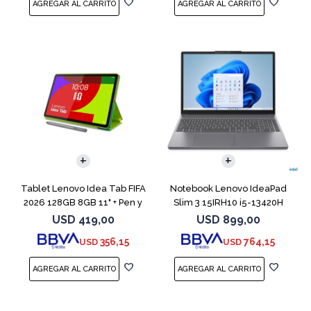
COMPARAR
Tablet Lenovo Idea Tab FIFA
Notebook Lenovo IdeaPad
2026 128GB 8GB 11" + Pen y
Slim 3 15IRH10 i5-13420H
Funda
512GB 8GB G
USD
419,00
USD
899,00
356,15
764,15
USD
USD