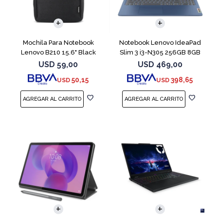
COMPARAR
Mochila Para Notebook
Notebook Lenovo IdeaPad
Lenovo B210 15.6" Black
Slim 3 i3-N305 256GB 8GB
15.6" Blue
USD
59,00
USD
469,00
50,15
398,65
USD
USD
COMPARAR