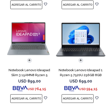
COMPARAR
COMPARAR
Notebook Lenovo Ideapad
Notebook Lenovo Ideapad 1
Slim 3 15AMN8 Ryzen 5
Ryzen 5 7520U 256GB 8GB
7520U 512 16GB
Abyss Blue
USD
899,00
USD
699,00
764,15
594,15
USD
USD