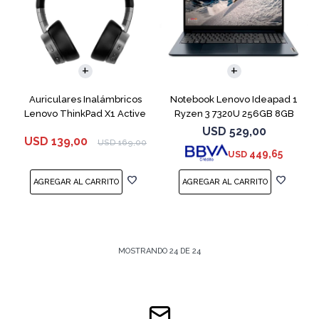
COMPARAR
Auriculares Inalámbricos
Notebook Lenovo Ideapad 1
Lenovo ThinkPad X1 Active
Ryzen 3 7320U 256GB 8GB
Blue 15.6"
USD
529,00
USD
139,00
USD
169,00
449,65
USD
MOSTRANDO
24
DE
24