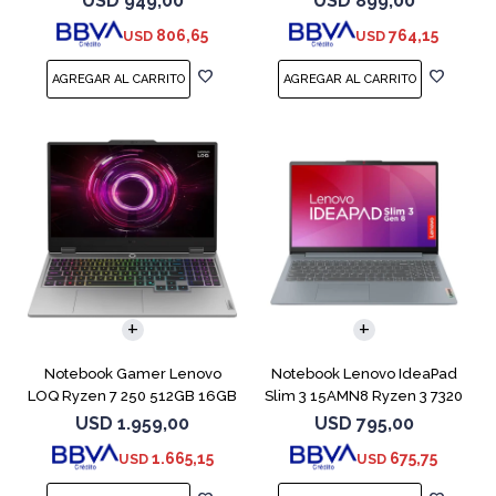
USD
949,00
USD
899,00
806,65
764,15
USD
USD
COMPARAR
COMPARAR
Notebook Gamer Lenovo
Notebook Lenovo IdeaPad
LOQ Ryzen 7 250 512GB 16GB
Slim 3 15AMN8 Ryzen 3 7320
RTX 5060
512GB 8GB
USD
1.959,00
USD
795,00
1.665,15
675,75
USD
USD