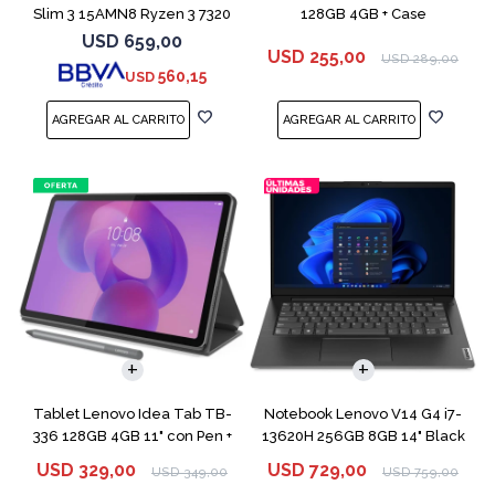
Slim 3 15AMN8 Ryzen 3 7320
128GB 4GB + Case
256GB 8GB
USD
659,00
USD
255,00
USD
289,00
560,15
USD
COMPARAR
Tablet Lenovo Idea Tab TB-
Notebook Lenovo V14 G4 i7-
336 128GB 4GB 11" con Pen +
13620H 256GB 8GB 14" Black
Funda
USD
329,00
USD
729,00
USD
349,00
USD
759,00