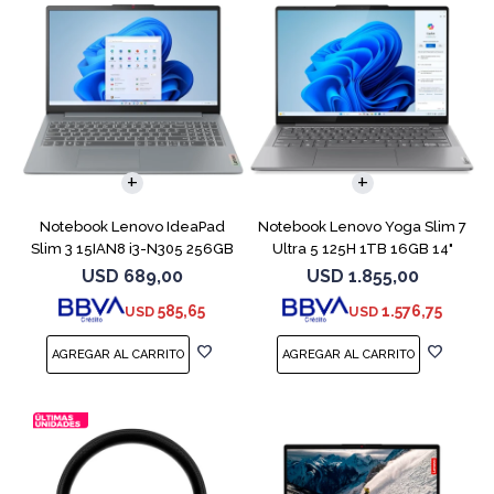
COMPARAR
COMPARAR
Notebook Lenovo IdeaPad
Notebook Lenovo Yoga Slim 7
Slim 3 15IAN8 i3-N305 256GB
Ultra 5 125H 1TB 16GB 14"
8GB 15.6
Gray
USD
689,00
USD
1.855,00
585,65
1.576,75
USD
USD