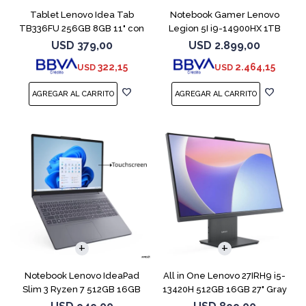
Tablet Lenovo Idea Tab
Notebook Gamer Lenovo
TB336FU 256GB 8GB 11" con
Legion 5I i9-14900HX 1TB
Pen + Funda
16GB RTX5070
USD
379,00
USD
2.899,00
322,15
2.464,15
USD
USD
COMPARAR
Notebook Lenovo IdeaPad
All in One Lenovo 27IRH9 i5-
Slim 3 Ryzen 7 512GB 16GB
13420H 512GB 16GB 27" Gray
15.3 Touch