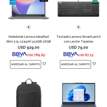
COMPARAR
Notebook Lenovo IdeaPad
Teclado Lenovo Smartcard II
Slim 3 i5-12450H 512GB 16GB
con Lector Tarjetas
15.6"
Inteligente
USD
929,00
USD
79,00
789,65
67,15
USD
USD