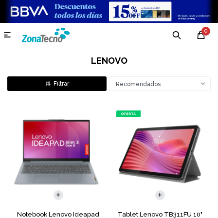
0

LENOVO
Recomendados
COMPARAR
Notebook Lenovo Ideapad
Tablet Lenovo TB311FU 10"