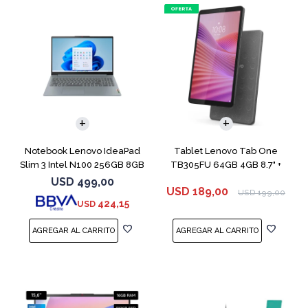
COMPARAR
Notebook Lenovo IdeaPad
Tablet Lenovo Tab One
Slim 3 Intel N100 256GB 8GB
TB305FU 64GB 4GB 8.7" +
Funda
USD
499,00
USD
189,00
USD
199,00
424,15
USD