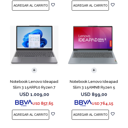
COMPARAR
COMPARAR
Notebook Lenovo Ideapad
Notebook Lenovo Ideapad
Slim 3 15ARP10 Ryzen 7
Slim 3 15AMN8 Ryzen 5
7735HS 512 16
7520U 512 16GB
USD
1.009,00
USD
899,00
857,65
764,15
USD
USD