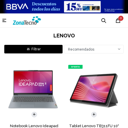
0

LENOVO
Recomendados
COMPARAR
Notebook Lenovo Ideapad
Tablet Lenovo TB311FU 10"