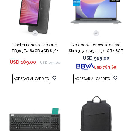
COMPARAR
Tablet Lenovo Tab One
Notebook Lenovo IdeaPad
TB305FU 64GB 4GB 8.7" +
Slim 3 i5-12450H 512GB 16GB
Funda
15.6"
USD
929,00
USD
189,00
USD
199,00
789,65
USD