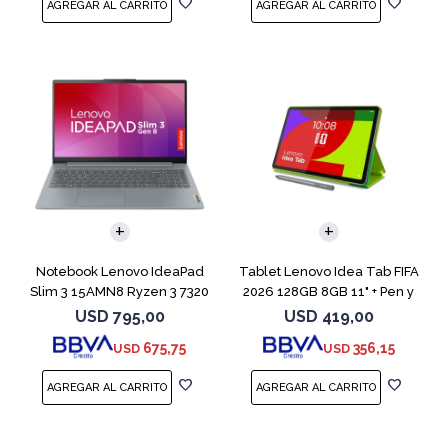
COMPARAR
Notebook Lenovo IdeaPad
Tablet Lenovo Idea Tab FIFA
Slim 3 15AMN8 Ryzen 3 7320
2026 128GB 8GB 11" + Pen y
512GB 8GB
Funda
USD
795,00
USD
419,00
675,75
356,15
USD
USD