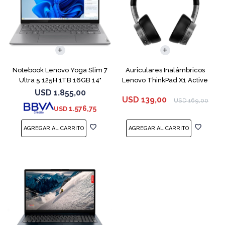
COMPARAR
Notebook Lenovo Yoga Slim 7
Auriculares Inalámbricos
Ultra 5 125H 1TB 16GB 14"
Lenovo ThinkPad X1 Active
Gray
USD
1.855,00
USD
139,00
USD
169,00
1.576,75
USD