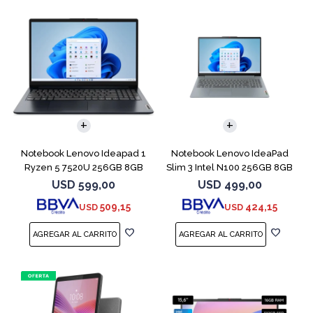
COMPARAR
COMPARAR
Notebook Lenovo Ideapad 1
Notebook Lenovo IdeaPad
Ryzen 5 7520U 256GB 8GB
Slim 3 Intel N100 256GB 8GB
Abyss Blue
USD
599,00
USD
499,00
509,15
424,15
USD
USD