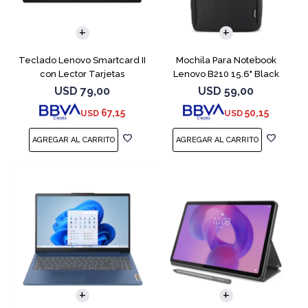
Teclado Lenovo Smartcard II
Mochila Para Notebook
con Lector Tarjetas
Lenovo B210 15.6" Black
Inteligente
USD
79,00
USD
59,00
67,15
50,15
USD
USD
COMPARAR