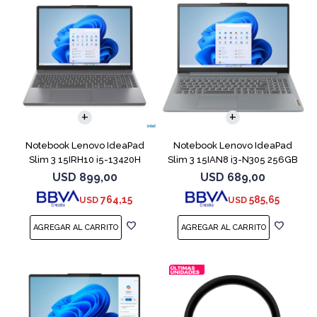
COMPARAR
COMPARAR
Notebook Lenovo IdeaPad
Notebook Lenovo IdeaPad
Slim 3 15IRH10 i5-13420H
Slim 3 15IAN8 i3-N305 256GB
512GB 8GB G
8GB 15.6
USD
899,00
USD
689,00
764,15
585,65
USD
USD