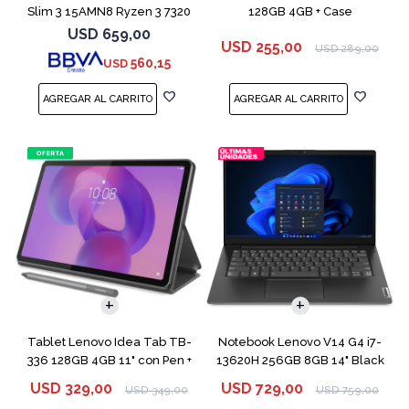
Slim 3 15AMN8 Ryzen 3 7320
128GB 4GB + Case
256GB 8GB
USD
659,00
USD
255,00
USD
289,00
560,15
USD
COMPARAR
Tablet Lenovo Idea Tab TB-
Notebook Lenovo V14 G4 i7-
336 128GB 4GB 11" con Pen +
13620H 256GB 8GB 14" Black
Funda
USD
329,00
USD
729,00
USD
349,00
USD
759,00