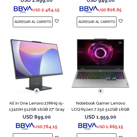
USD
2.899,00
USD
949,00
2.464,15
806,65
USD
USD
COMPARAR
All in One Lenovo 27IRH9 i5-
Notebook Gamer Lenovo
13420H 512GB 16GB 27" Gray
LOQ Ryzen 7 250 512GB 16GB
RTX 5060
USD
899,00
USD
1.959,00
764,15
1.665,15
USD
USD