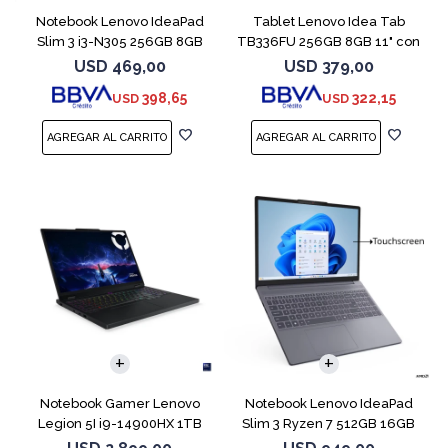
Notebook Lenovo IdeaPad
Tablet Lenovo Idea Tab
Slim 3 i3-N305 256GB 8GB
TB336FU 256GB 8GB 11" con
15.6" Blue
Pen + Funda
USD
469,00
USD
379,00
398,65
322,15
USD
USD
COMPARAR
COMPARAR
Notebook Gamer Lenovo
Notebook Lenovo IdeaPad
Legion 5I i9-14900HX 1TB
Slim 3 Ryzen 7 512GB 16GB
16GB RTX5070
15.3 Touch