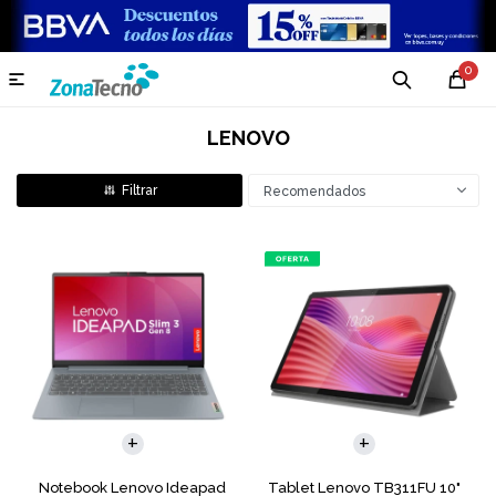
0

LENOVO
Recomendados
COMPARAR
Notebook Lenovo Ideapad
Tablet Lenovo TB311FU 10"