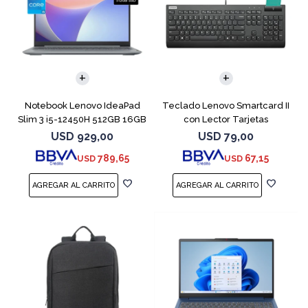
COMPARAR
Notebook Lenovo IdeaPad
Teclado Lenovo Smartcard II
Slim 3 i5-12450H 512GB 16GB
con Lector Tarjetas
15.6"
Inteligente
USD
929,00
USD
79,00
789,65
67,15
USD
USD