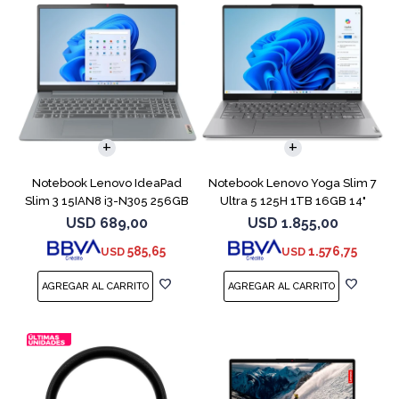
COMPARAR
COMPARAR
Notebook Lenovo IdeaPad
Notebook Lenovo Yoga Slim 7
Slim 3 15IAN8 i3-N305 256GB
Ultra 5 125H 1TB 16GB 14"
8GB 15.6
Gray
USD
689,00
USD
1.855,00
585,65
1.576,75
USD
USD