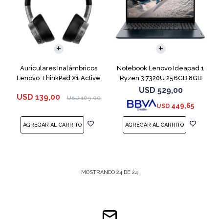
COMPARAR
Auriculares Inalámbricos
Notebook Lenovo Ideapad 1
Lenovo ThinkPad X1 Active
Ryzen 3 7320U 256GB 8GB
Blue 15.6"
USD
529,00
USD
139,00
USD
169,00
449,65
USD
MOSTRANDO
24
DE
24