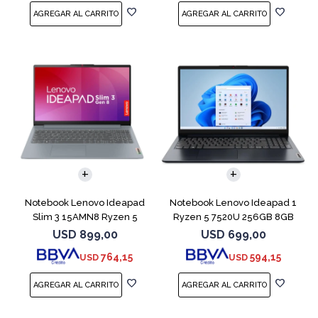
COMPARAR
COMPARAR
Notebook Lenovo Ideapad
Notebook Lenovo Ideapad 1
Slim 3 15AMN8 Ryzen 5
Ryzen 5 7520U 256GB 8GB
7520U 512 16GB
Abyss Blue
USD
899,00
USD
699,00
764,15
594,15
USD
USD