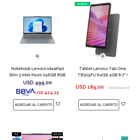
COMPARAR
Notebook Lenovo IdeaPad
Tablet Lenovo Tab One
Slim 3 Intel N100 256GB 8GB
TB305FU 64GB 4GB 8.7" +
Funda
USD
499,00
USD
189,00
USD
199,00
424,15
USD