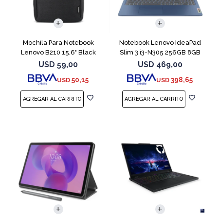
COMPARAR
Mochila Para Notebook
Notebook Lenovo IdeaPad
Lenovo B210 15.6" Black
Slim 3 i3-N305 256GB 8GB
15.6" Blue
USD
59,00
USD
469,00
50,15
398,65
USD
USD
COMPARAR