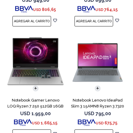
USD
949,00
USD
899,00
806,65
764,15
USD
USD
COMPARAR
COMPARAR
Notebook Gamer Lenovo
Notebook Lenovo IdeaPad
LOQ Ryzen 7 250 512GB 16GB
Slim 3 15AMN8 Ryzen 3 7320
RTX 5060
512GB 8GB
USD
1.959,00
USD
795,00
1.665,15
675,75
USD
USD