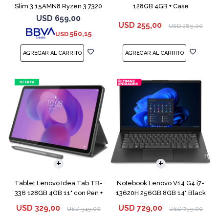
Slim 3 15AMN8 Ryzen 3 7320
128GB 4GB + Case
256GB 8GB
USD
659,00
USD
255,00
USD
289,00
560,15
USD
COMPARAR
Tablet Lenovo Idea Tab TB-
Notebook Lenovo V14 G4 i7-
336 128GB 4GB 11" con Pen +
13620H 256GB 8GB 14" Black
Funda
USD
329,00
USD
729,00
USD
349,00
USD
759,00