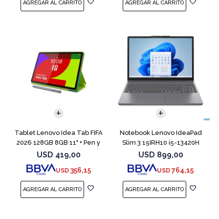
COMPARAR
Tablet Lenovo Idea Tab FIFA
Notebook Lenovo IdeaPad
2026 128GB 8GB 11" + Pen y
Slim 3 15IRH10 i5-13420H
Funda
512GB 8GB G
USD
419,00
USD
899,00
356,15
764,15
USD
USD