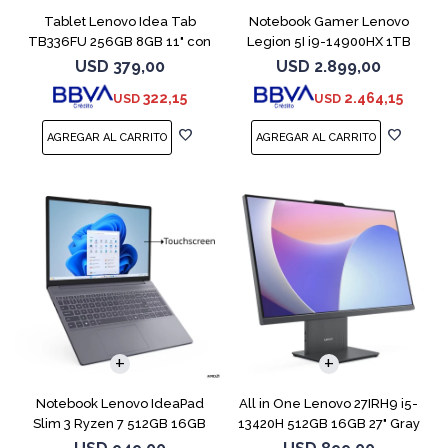
Tablet Lenovo Idea Tab
Notebook Gamer Lenovo
TB336FU 256GB 8GB 11" con
Legion 5I i9-14900HX 1TB
Pen + Funda
16GB RTX5070
USD
379,00
USD
2.899,00
322,15
2.464,15
USD
USD
COMPARAR
Notebook Lenovo IdeaPad
All in One Lenovo 27IRH9 i5-
Slim 3 Ryzen 7 512GB 16GB
13420H 512GB 16GB 27" Gray
15.3 Touch