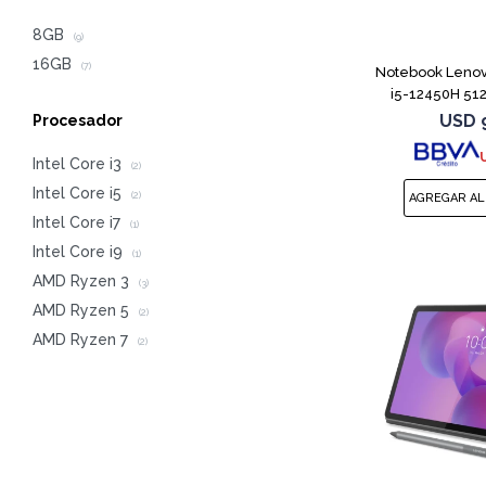
8GB
(9)
16GB
(7)
Notebook Lenov
i5-12450H 51
USD
Procesador
Intel Core i3
(2)
Intel Core i5
(2)
Intel Core i7
(1)
Intel Core i9
(1)
AMD Ryzen 3
(3)
AMD Ryzen 5
(2)
AMD Ryzen 7
(2)