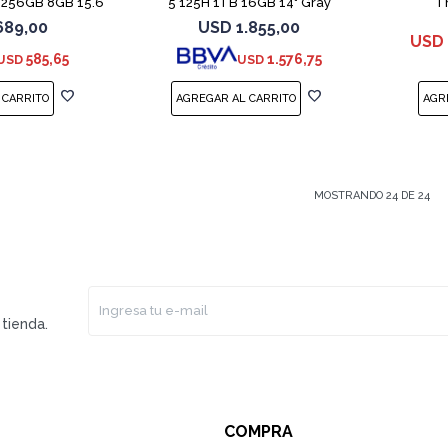
 256GB 8GB 15.6
5 125H 1TB 16GB 14" Gray
T
689,00
USD
1.855,00
USD
585,65
1.576,75
USD
USD
MOSTRANDO
24
DE
24
tienda.
COMPRA