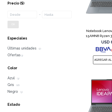
Precio
($)
OK
Notebook Lenov
15AMN8 Ryzen 3
Especiales
USD
Últimas unidades
(2)
Color
Azul
(3)
Gris
(16)
Negro
(3)
Estado