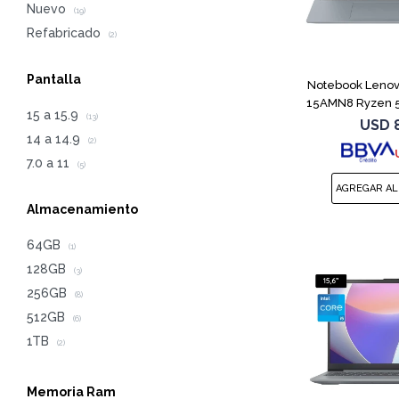
Nuevo
(19)
Refabricado
(2)
Pantalla
Notebook Lenov
15AMN8 Ryzen 5
15 a 15.9
(13)
USD
14 a 14.9
(2)
7.0 a 11
(5)
Almacenamiento
64GB
(1)
128GB
(3)
256GB
(8)
512GB
(6)
1TB
(2)
Memoria Ram