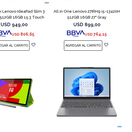
 Lenovo IdeaPad Slim 3
All in One Lenovo 27IRH9 i5-13420H
 512GB 16GB 15.3 Touch
512GB 16GB 27" Gray
USD
949,00
USD
899,00
806,65
764,15
USD
USD
COMPARAR