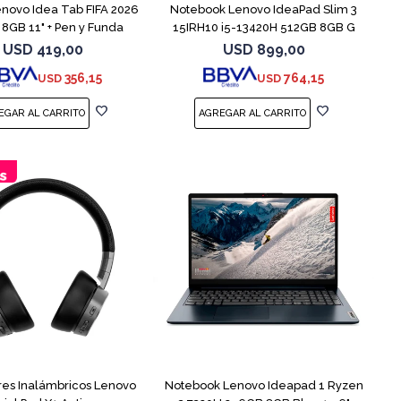
enovo Idea Tab FIFA 2026
Notebook Lenovo IdeaPad Slim 3
8GB 11" + Pen y Funda
15IRH10 i5-13420H 512GB 8GB G
USD
419,00
USD
899,00
356,15
764,15
USD
USD
COMPARAR
res Inalámbricos Lenovo
Notebook Lenovo Ideapad 1 Ryzen