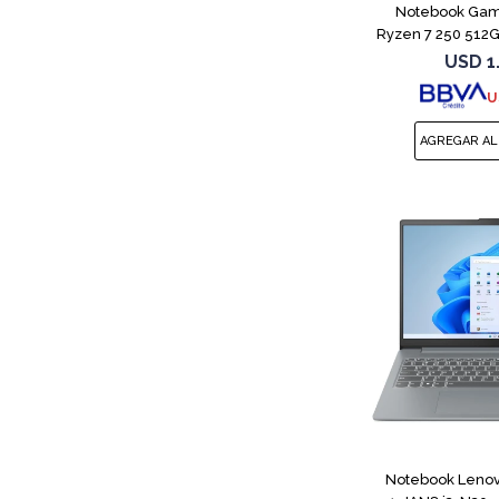
Notebook Gam
Ryzen 7 250 512
USD
1
U
Notebook Lenov