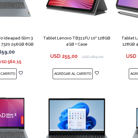
COMPARAR
o Ideapad Slim 3
Tablet Lenovo TB311FU 10" 128GB
Tablet 
 7320 256GB 8GB
4GB + Case
128GB 4
659,00
USD
255,00
USD
USD
289,00
560,15
USD