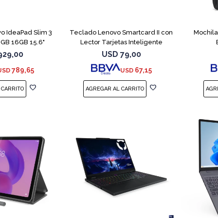
COMPARAR
o IdeaPad Slim 3
Teclado Lenovo Smartcard II con
Mochila
2GB 16GB 15.6"
Lector Tarjetas Inteligente
929,00
USD
79,00
789,65
67,15
USD
USD
COMPARAR