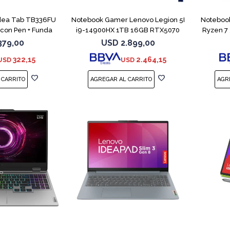
Idea Tab TB336FU
Notebook Gamer Lenovo Legion 5I
Notebook
con Pen + Funda
i9-14900HX 1TB 16GB RTX5070
Ryzen 7
379,00
USD
2.899,00
322,15
2.464,15
USD
USD
COMPARAR
COMPARAR