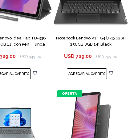
COMPARAR
Lenovo Idea Tab TB-336
Notebook Lenovo V14 G4 i7-13620H
GB 11" con Pen + Funda
256GB 8GB 14" Black
329,00
USD
729,00
USD
349,00
USD
759,00