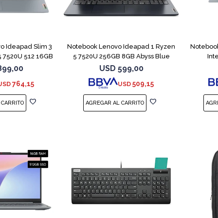
COMPARAR
COMPARAR
o Ideapad Slim 3
Notebook Lenovo Ideapad 1 Ryzen
Notebook
 7520U 512 16GB
5 7520U 256GB 8GB Abyss Blue
Int
899,00
USD
599,00
764,15
509,15
USD
USD