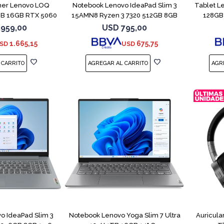
er Lenovo LOQ
Notebook Lenovo IdeaPad Slim 3
Tablet L
GB 16GB RTX 5060
15AMN8 Ryzen 3 7320 512GB 8GB
128GB 
.959,00
USD
795,00
1.665,15
675,75
SD
USD
COMPARAR
COMPARAR
o IdeaPad Slim 3
Notebook Lenovo Yoga Slim 7 Ultra
Auricula