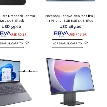
COMPARAR
 Para Notebook Lenovo
Notebook Lenovo IdeaPad Slim 3
B210 15.6" Black
i3-N305 256GB 8GB 15.6" Blue
USD
59,00
USD
469,00
50,15
398,65
USD
USD
COMPARAR