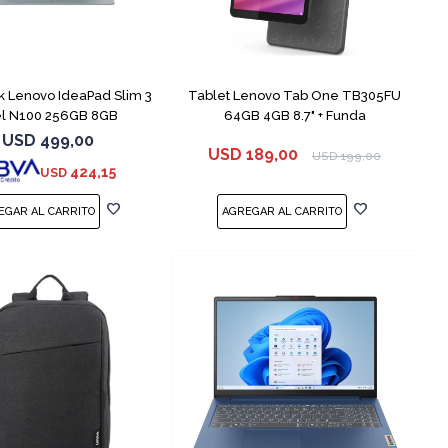
COMPARAR
 Lenovo IdeaPad Slim 3
Tablet Lenovo Tab One TB305FU
el N100 256GB 8GB
64GB 4GB 8.7" + Funda
USD
499,00
USD
189,00
USD
199,00
424,15
USD