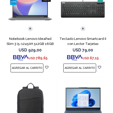
COMPARAR
Notebook Lenovo IdeaPad
Teclado Lenovo Smartcard II
Slim 3 i5-12450H 512GB 16GB
con Lector Tarjetas
15.6"
Inteligente
USD
929,00
USD
79,00
789,65
67,15
USD
USD