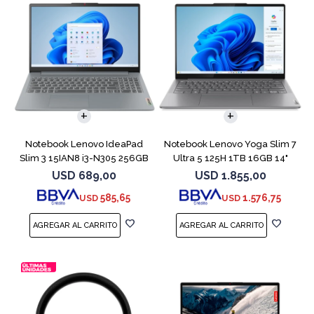
COMPARAR
COMPARAR
Notebook Lenovo IdeaPad
Notebook Lenovo Yoga Slim 7
Slim 3 15IAN8 i3-N305 256GB
Ultra 5 125H 1TB 16GB 14"
8GB 15.6
Gray
USD
689,00
USD
1.855,00
585,65
1.576,75
USD
USD