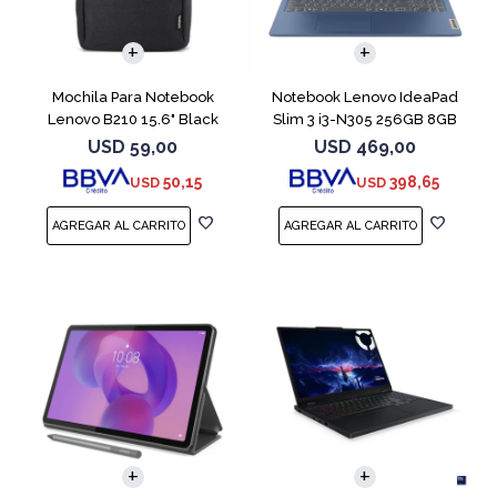
COMPARAR
Mochila Para Notebook
Notebook Lenovo IdeaPad
Lenovo B210 15.6" Black
Slim 3 i3-N305 256GB 8GB
15.6" Blue
USD
59,00
USD
469,00
50,15
398,65
USD
USD
COMPARAR