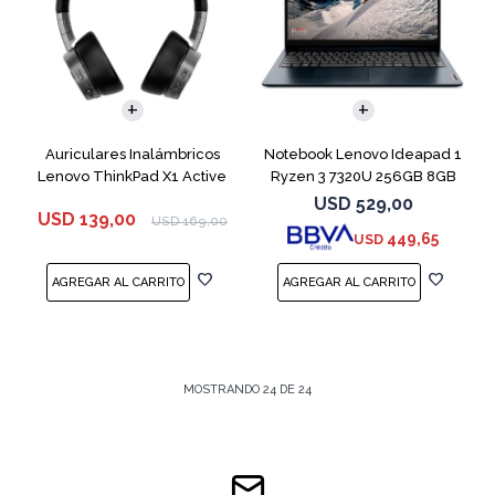
COMPARAR
Auriculares Inalámbricos
Notebook Lenovo Ideapad 1
Lenovo ThinkPad X1 Active
Ryzen 3 7320U 256GB 8GB
Blue 15.6"
USD
529,00
USD
139,00
USD
169,00
449,65
USD
MOSTRANDO
24
DE
24