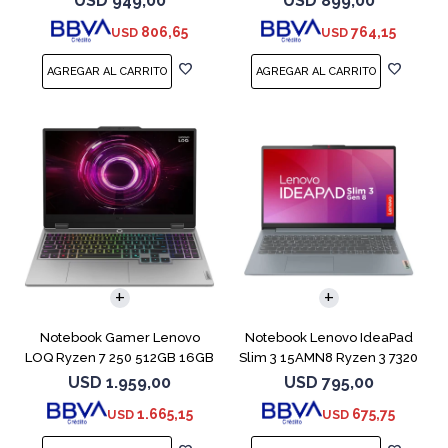
USD
949,00
USD
899,00
806,65
764,15
USD
USD
COMPARAR
COMPARAR
Notebook Gamer Lenovo
Notebook Lenovo IdeaPad
LOQ Ryzen 7 250 512GB 16GB
Slim 3 15AMN8 Ryzen 3 7320
RTX 5060
512GB 8GB
USD
1.959,00
USD
795,00
1.665,15
675,75
USD
USD