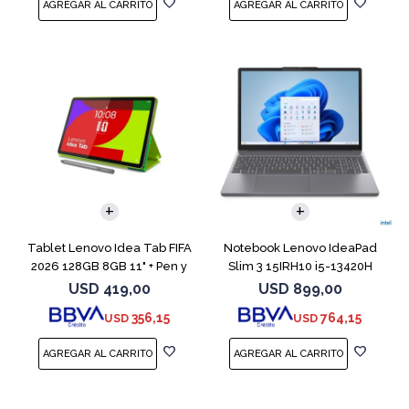
COMPARAR
Tablet Lenovo Idea Tab FIFA
Notebook Lenovo IdeaPad
2026 128GB 8GB 11" + Pen y
Slim 3 15IRH10 i5-13420H
Funda
512GB 8GB G
USD
419,00
USD
899,00
356,15
764,15
USD
USD