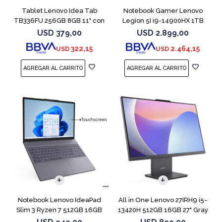
Tablet Lenovo Idea Tab
Notebook Gamer Lenovo
TB336FU 256GB 8GB 11" con
Legion 5I i9-14900HX 1TB
Pen + Funda
16GB RTX5070
USD
379,00
USD
2.899,00
322,15
2.464,15
USD
USD
COMPARAR
Notebook Lenovo IdeaPad
All in One Lenovo 27IRH9 i5-
Slim 3 Ryzen 7 512GB 16GB
13420H 512GB 16GB 27" Gray
15.3 Touch