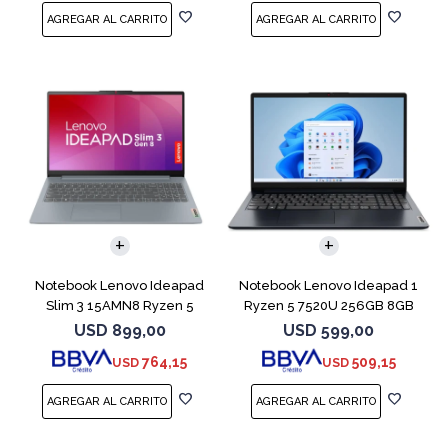
COMPARAR
COMPARAR
Notebook Lenovo Ideapad
Notebook Lenovo Ideapad 1
Slim 3 15AMN8 Ryzen 5
Ryzen 5 7520U 256GB 8GB
7520U 512 16GB
Abyss Blue
USD
899,00
USD
599,00
764,15
509,15
USD
USD