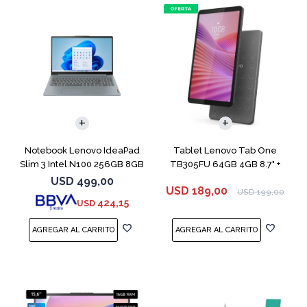
COMPARAR
Notebook Lenovo IdeaPad
Tablet Lenovo Tab One
Slim 3 Intel N100 256GB 8GB
TB305FU 64GB 4GB 8.7" +
Funda
USD
499,00
USD
189,00
USD
199,00
424,15
USD