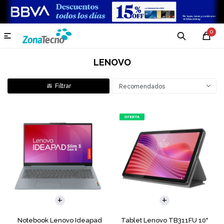
0

LENOVO
Recomendados
COMPARAR
Notebook Lenovo Ideapad
Tablet Lenovo TB311FU 10"