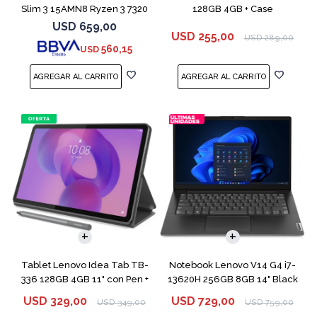
Slim 3 15AMN8 Ryzen 3 7320
128GB 4GB + Case
256GB 8GB
USD
659,00
USD
255,00
USD
289,00
560,15
USD
COMPARAR
Tablet Lenovo Idea Tab TB-
Notebook Lenovo V14 G4 i7-
336 128GB 4GB 11" con Pen +
13620H 256GB 8GB 14" Black
Funda
USD
329,00
USD
729,00
USD
349,00
USD
759,00