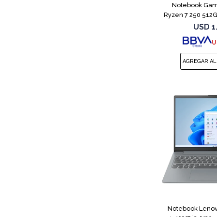
Notebook Gam
Ryzen 7 250 512
USD
1
U
Notebook Lenov