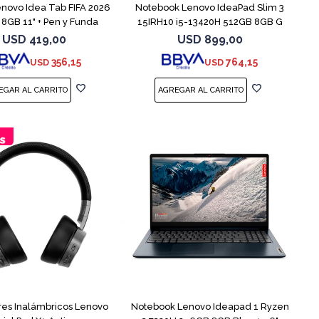
enovo Idea Tab FIFA 2026
Notebook Lenovo IdeaPad Slim 3
8GB 11" + Pen y Funda
15IRH10 i5-13420H 512GB 8GB G
USD
419,00
USD
899,00
356,15
764,15
USD
USD
COMPARAR
res Inalámbricos Lenovo
Notebook Lenovo Ideapad 1 Ryzen