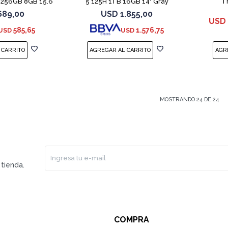
 256GB 8GB 15.6
5 125H 1TB 16GB 14" Gray
T
689,00
USD
1.855,00
USD
585,65
1.576,75
USD
USD
MOSTRANDO
24
DE
24
tienda.
COMPRA