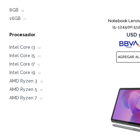
8GB
(9)
16GB
(7)
Notebook Lenov
i5-12450H 51
USD
Procesador
Intel Core i3
(2)
Intel Core i5
(2)
Intel Core i7
(1)
Intel Core i9
(1)
AMD Ryzen 3
(3)
AMD Ryzen 5
(2)
AMD Ryzen 7
(2)