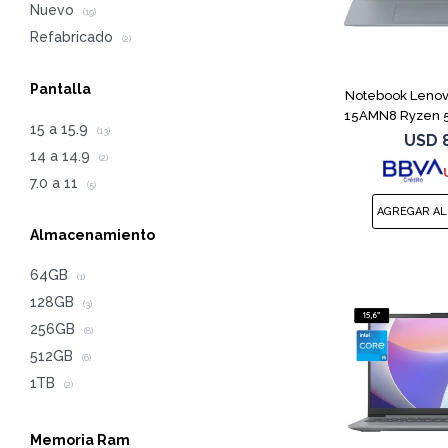
Nuevo
(19)
Refabricado
(2)
Pantalla
Notebook Lenov
15AMN8 Ryzen 5
15 a 15.9
(13)
USD
14 a 14.9
(2)
7.0 a 11
(5)
Almacenamiento
64GB
(1)
128GB
(3)
256GB
(8)
512GB
(6)
1TB
(2)
Memoria Ram