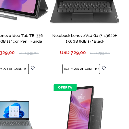
COMPARAR
Lenovo Idea Tab TB-336
Notebook Lenovo V14 G4 i7-13620H
GB 11" con Pen + Funda
256GB 8GB 14" Black
329,00
USD
729,00
USD
349,00
USD
759,00