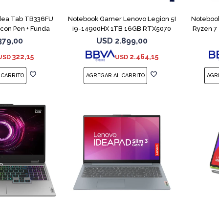
Idea Tab TB336FU
Notebook Gamer Lenovo Legion 5I
Notebook
con Pen + Funda
i9-14900HX 1TB 16GB RTX5070
Ryzen 7
379,00
USD
2.899,00
322,15
2.464,15
USD
USD
COMPARAR
COMPARAR