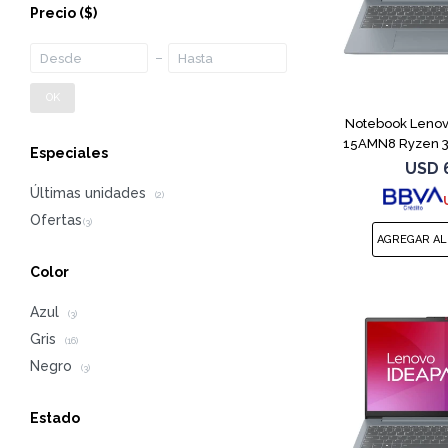
Precio
($)
OK
Notebook Lenov
15AMN8 Ryzen 3
Especiales
USD
Últimas unidades
(2)
Color
Azul
(3)
Gris
(16)
Negro
(3)
Estado