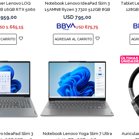
er Lenovo LOQ
Notebook Lenovo IdeaPad Slim 3
Tablet L
GB 16GB RTX 5060
15AMN8 Ryzen 3 7320 512GB 8GB
128GB 
.959,00
USD
795,00
1.665,15
675,75
SD
USD
COMPARAR
COMPARAR
o IdeaPad Slim 3
Notebook Lenovo Yoga Slim 7 Ultra
Auricula