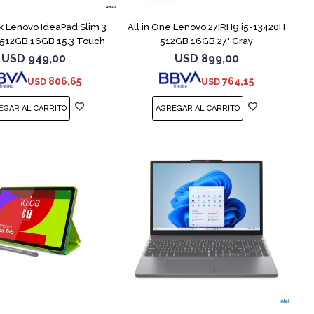
 Lenovo IdeaPad Slim 3
All in One Lenovo 27IRH9 i5-13420H
 512GB 16GB 15.3 Touch
512GB 16GB 27" Gray
USD
949,00
USD
899,00
806,65
764,15
USD
USD
COMPARAR