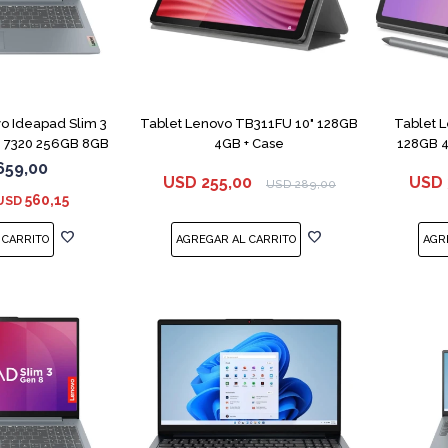
COMPARAR
o Ideapad Slim 3
Tablet Lenovo TB311FU 10" 128GB
Tablet 
 7320 256GB 8GB
4GB + Case
128GB 4
659,00
USD
255,00
USD
USD
289,00
560,15
USD