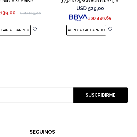
hinkPad X1 Active
3 7320U 256GB 8GB Blue 15.6"
USD
529,00
139,00
USD
169,00
449,65
USD
SUSCRIBIRME
SEGUINOS