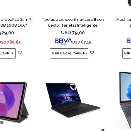
COMPARAR
o IdeaPad Slim 3
Teclado Lenovo Smartcard II con
Mochila
2GB 16GB 15.6"
Lector Tarjetas Inteligente
929,00
USD
79,00
789,65
67,15
USD
USD
COMPARAR