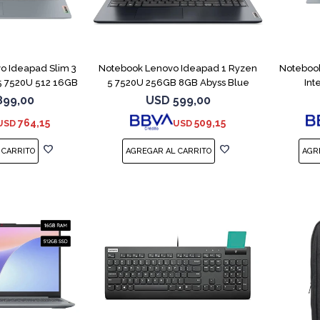
COMPARAR
COMPARAR
o Ideapad Slim 3
Notebook Lenovo Ideapad 1 Ryzen
Notebook
 7520U 512 16GB
5 7520U 256GB 8GB Abyss Blue
Int
899,00
USD
599,00
764,15
509,15
USD
USD