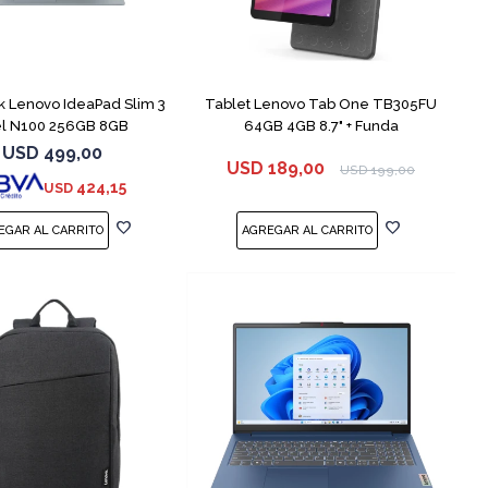
COMPARAR
 Lenovo IdeaPad Slim 3
Tablet Lenovo Tab One TB305FU
el N100 256GB 8GB
64GB 4GB 8.7" + Funda
USD
499,00
USD
189,00
USD
199,00
424,15
USD