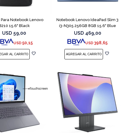
COMPARAR
 Para Notebook Lenovo
Notebook Lenovo IdeaPad Slim 3
B210 15.6" Black
i3-N305 256GB 8GB 15.6" Blue
USD
59,00
USD
469,00
50,15
398,65
USD
USD
COMPARAR