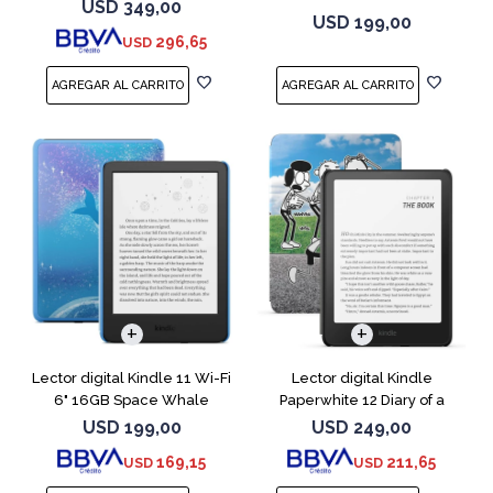
Negro
a Wimpy
USD
349,00
USD
199,00
296,65
USD
Lector digital Kindle 11 Wi-Fi
Lector digital Kindle
6" 16GB Space Whale
Paperwhite 12 Diary of a
Wimpy
USD
199,00
USD
249,00
169,15
211,65
USD
USD