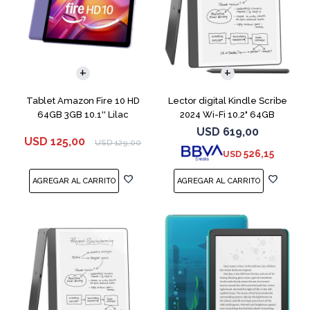
Tablet Amazon Fire 10 HD
Lector digital Kindle Scribe
64GB 3GB 10.1'' Lilac
2024 Wi-Fi 10.2" 64GB
Tungsten
USD
619,00
USD
125,00
USD
129,00
526,15
USD