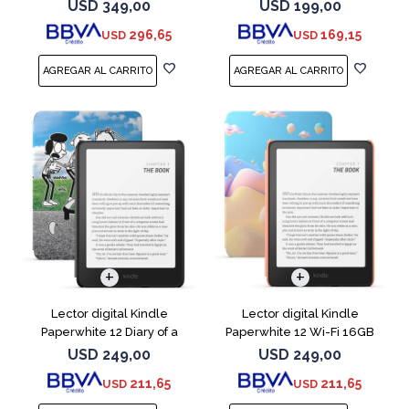
Negro
USD
349,00
USD
199,00
296,65
169,15
USD
USD
Lector digital Kindle
Lector digital Kindle
Paperwhite 12 Diary of a
Paperwhite 12 Wi-Fi 16GB
Wimpy
Starfish
USD
249,00
USD
249,00
211,65
211,65
USD
USD