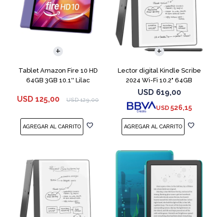
Tablet Amazon Fire 10 HD
Lector digital Kindle Scribe
64GB 3GB 10.1'' Lilac
2024 Wi-Fi 10.2" 64GB
Tungsten
USD
619,00
USD
125,00
USD
129,00
526,15
USD