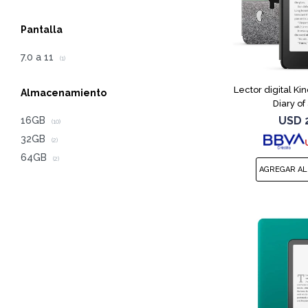
Pantalla
7.0 a 11
(1)
Lector digital Ki
Almacenamiento
Diary o
USD
16GB
(10)
32GB
(2)
64GB
(2)