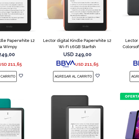
ndle Paperwhite 12
Lector digital Kindle Paperwhite 12
Lector
f a Wimpy
Wi-Fi 16GB Starfish
Colorso
249,00
USD
249,00
211,65
211,65
USD
USD