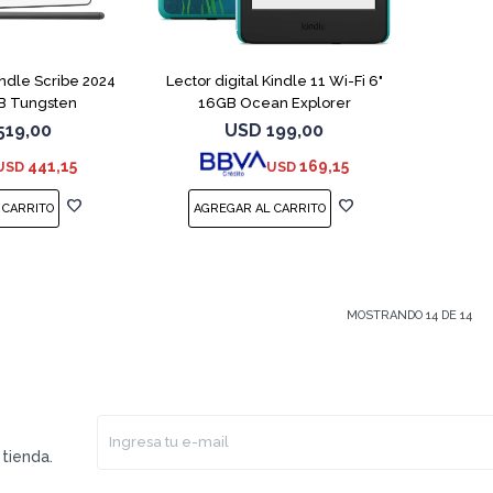
indle Scribe 2024
Lector digital Kindle 11 Wi-Fi 6"
B Tungsten
16GB Ocean Explorer
519,00
USD
199,00
441,15
169,15
USD
USD
MOSTRANDO
14
DE
14
tienda.