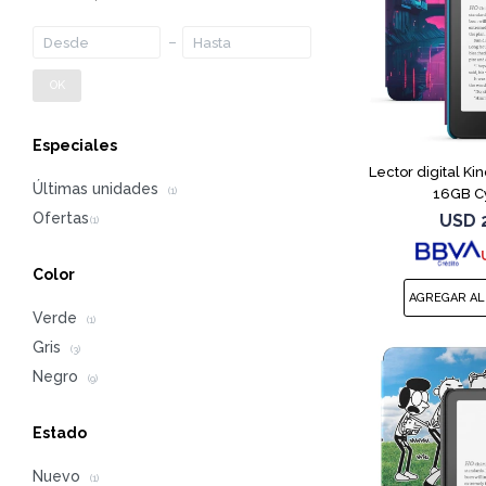
OK
Especiales
Lector digital Ki
Últimas unidades
16GB Cy
(1)
USD
Color
Verde
(1)
Gris
(3)
Negro
(9)
Estado
Nuevo
(1)