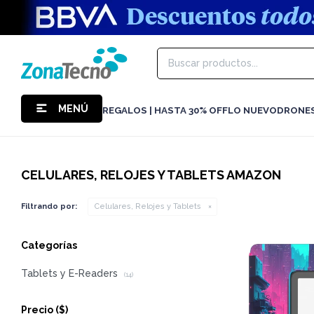
MENÚ
REGALOS | HASTA 30% OFF
LO NUEVO
DRONE
CELULARES, RELOJES Y TABLETS AMAZON
Filtrando por:
Celulares, Relojes y Tablets
Categorías
Tablets y E-Readers
(14)
Precio
($)