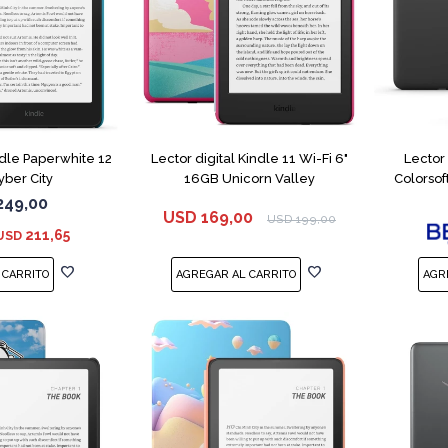
ndle Paperwhite 12
Lector digital Kindle 11 Wi-Fi 6"
Lector
ber City
16GB Unicorn Valley
Colorso
249,00
USD
169,00
USD
199,00
211,65
USD