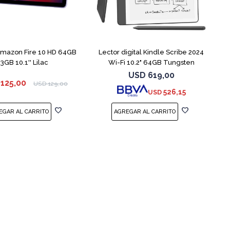
Amazon Fire 10 HD 64GB
Lector digital Kindle Scribe 2024
3GB 10.1'' Lilac
Wi-Fi 10.2" 64GB Tungsten
USD
619,00
125,00
USD
129,00
526,15
USD