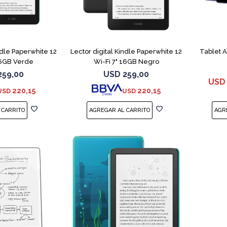
ndle Paperwhite 12
Lector digital Kindle Paperwhite 12
Tablet 
16GB Verde
Wi-Fi 7" 16GB Negro
259,00
USD
259,00
USD
220,15
220,15
USD
USD