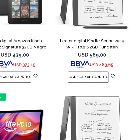
 digital Amazon Kindle
Lector digital Kindle Scribe 2024
ft Signature 32GB Negro
Wi-Fi 10.2" 32GB Tungsten
USD
439,00
USD
569,00
373,15
483,65
USD
USD