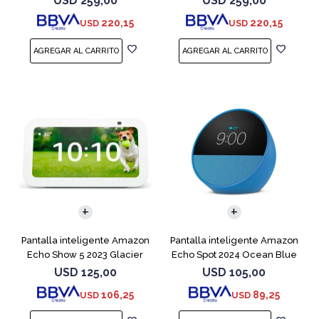
USD
259,00
USD
259,00
220,15
220,15
USD
USD
Pantalla inteligente Amazon
Pantalla inteligente Amazon
Echo Show 5 2023 Glacier
Echo Spot 2024 Ocean Blue
White
USD
125,00
USD
105,00
106,25
89,25
USD
USD