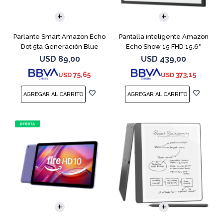
Parlante Smart Amazon Echo
Pantalla inteligente Amazon
Dot 5ta Generación Blue
Echo Show 15 FHD 15.6''
Black
USD
89,00
USD
439,00
75,65
373,15
USD
USD