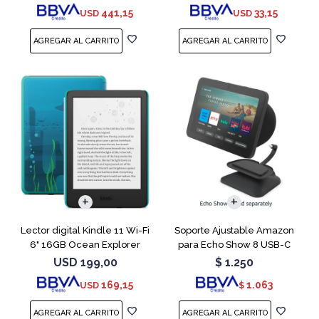
441,15
33,15
USD
USD
Lector digital Kindle 11 Wi-Fi
Soporte Ajustable Amazon
6" 16GB Ocean Explorer
para Echo Show 8 USB-C
Charcoal
USD
199,00
$
1.250
169,15
1.063
USD
$