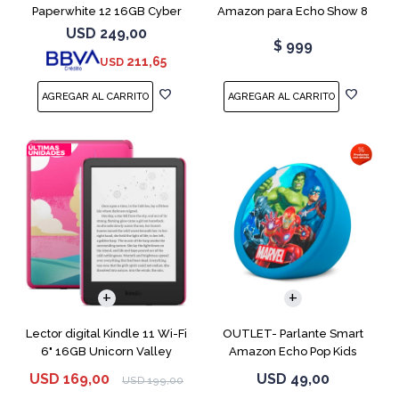
Paperwhite 12 16GB Cyber
Amazon para Echo Show 8
City
USB-C
USD
249,00
$
999
211,65
USD
Lector digital Kindle 11 Wi-Fi
OUTLET- Parlante Smart
6" 16GB Unicorn Valley
Amazon Echo Pop Kids
Marvel Avengers
USD
169,00
USD
49,00
USD
199,00