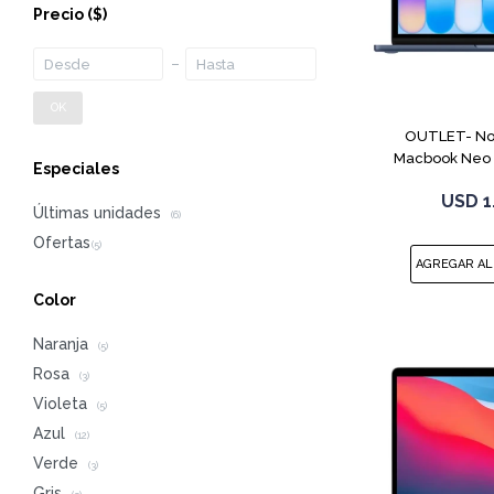
Precio
($)
OK
OUTLET- No
Macbook Neo 
Especiales
512G
USD
1
Últimas unidades
(6)
Color
Naranja
(5)
Rosa
(3)
Violeta
(5)
Azul
(12)
Verde
(3)
Gris