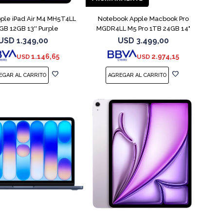
pple iPad Air M4 MH5T4LL
Notebook Apple Macbook Pro
GB 12GB 13'' Purple
MGDR4LL M5 Pro 1TB 24GB 14"
Black
USD
1.349,00
USD
3.499,00
1.146,65
2.974,15
USD
USD
COMPARAR