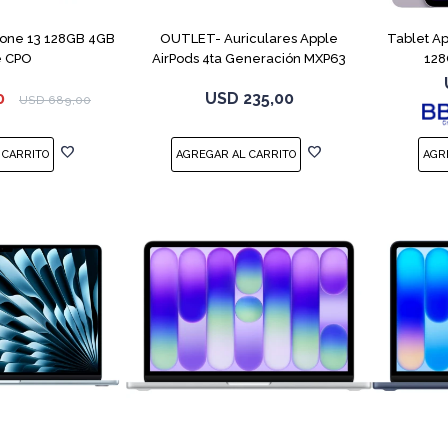
hone 13 128GB 4GB
OUTLET- Auriculares Apple
Tablet A
e CPO
AirPods 4ta Generación MXP63
128
White
0
USD
235,00
USD
689,00
COMPARAR
COMPARAR