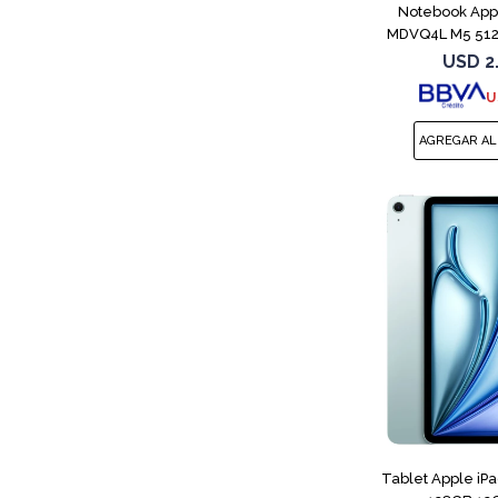
Notebook App
MDVQ4L M5 512
B
USD
2
U
Tablet Apple iP