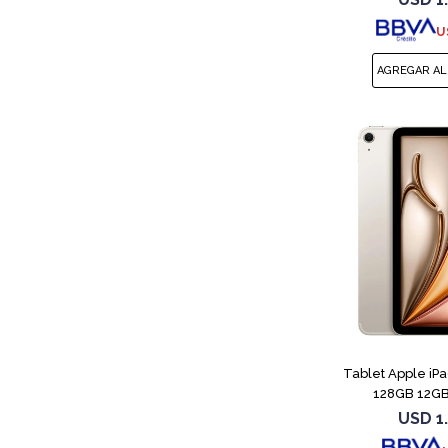
U
Tablet Apple iP
128GB 12GB 
USD
1