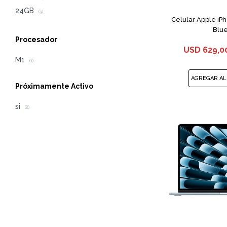
24GB
(3)
Celular Apple iP
Blu
Procesador
USD
629,0
M1
(1)
Próximamente Activo
si
(8)