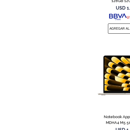
128GB 12G
USD
1
U
Notebook App
MDHA4 M5 51
Star
USD
1