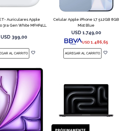
COMPARAR
T- Auriculares Apple
Celular Apple iPhone 17 512GB 8GB
ro 3ra Gen White MFHP4LL
Mist Blue
USD
1.749,00
USD
399,00
1.486,65
USD
COMPARAR