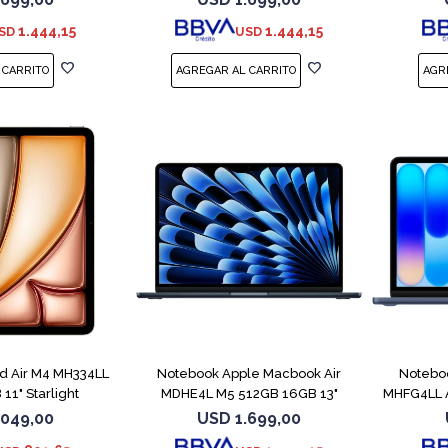
1.444,15
1.444,15
SD
USD
COMPARAR
ad Air M4 MH334LL
Notebook Apple Macbook Air
Notebo
11" Starlight
MDHE4L M5 512GB 16GB 13"
MHFG4LL A
Midnight
.049,00
USD
1.699,00