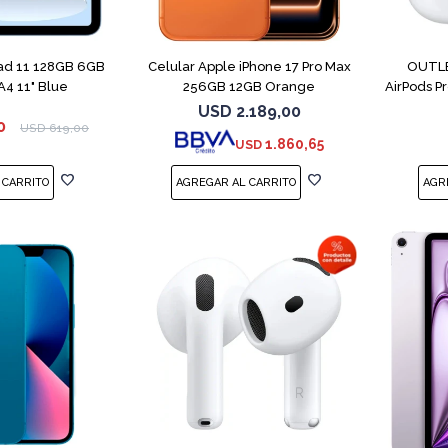
COMPARAR
Pad 11 128GB 6GB
Celular Apple iPhone 17 Pro Max
OUTLE
4 11" Blue
256GB 12GB Orange
AirPods P
USD
2.189,00
0
USD
619,00
1.860,65
USD
COMPARAR