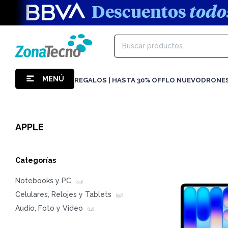
MENÚ
REGALOS | HASTA 30% OFF
LO NUEVO
DRONE
APPLE
Categorías
Notebooks y PC
(33)
Celulares, Relojes y Tablets
(97)
Audio, Foto y Video
(12)