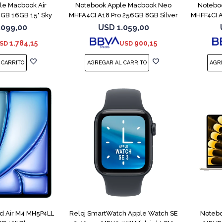
le Macbook Air
Notebook Apple Macbook Neo
Notebo
GB 16GB 15" Sky
MHFA4CI A18 Pro 256GB 8GB Silver
MHFF4CI A
lue
.099,00
USD
1.059,00
1.784,15
900,15
SD
USD
ad Air M4 MH5P4LL
Reloj SmartWatch Apple Watch SE
Notebo