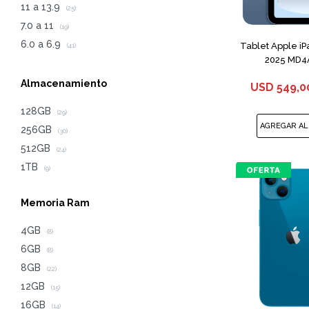
11 a 13.9
(25)
7.0 a 11
(19)
6.0 a 6.9
Tablet Apple i
(41)
2025 MD4A
Almacenamiento
USD
549,0
128GB
(29)
256GB
(30)
512GB
(24)
1TB
(9)
Memoria Ram
4GB
(8)
6GB
(8)
8GB
(22)
12GB
(15)
16GB
(14)