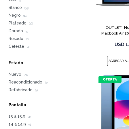
(5)
Blanco
(39)
Negro
(17)
Plateado
(16)
OUTLET- No
Dorado
(5)
Macbook Air 2
Rosado
256G
(2)
USD
1
Celeste
(4)
Estado
Nuevo
(76)
Reacondicionado
(9)
Refabricado
(4)
Pantalla
15 a 15.9
(4)
14 a 14.9
(3)