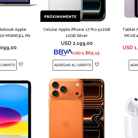
COMPARAR
COMPARAR
tebook Apple
Celular Apple iPhone 17 Pro 512GB
Tablet 
020 MGN63LL M1
12GB Silver
MCAE4 
B 8GB
USD
2.199,00
.099,00
USD
1
1.869,15
USD