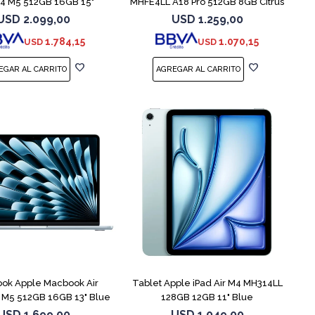
 M5 512GB 16GB 15"
MHFE4LL A18 Pro 512GB 8GB Citrus
Starlight
USD
2.099,00
USD
1.259,00
1.784,15
1.070,15
USD
USD
COMPARAR
ok Apple Macbook Air
Tablet Apple iPad Air M4 MH314LL
M5 512GB 16GB 13" Blue
128GB 12GB 11" Blue
USD
1.699,00
USD
1.049,00