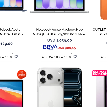
COMPARAR
COMPARAR
tebook Apple
Notebook Apple Macbook Neo
OUTLET- 
MHFG4 A18 Pro
MHFA4LL A18 Pro 256GB 8GB Silver
Pro 
B 8GB
USD
1.059,00
.129,00
900,15
USD