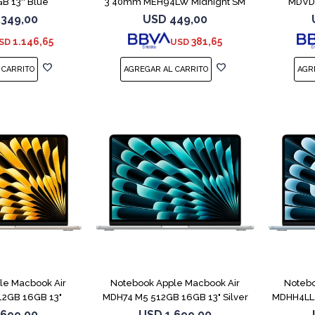
B 13'' Blue
3 40mm MEH94LW Midnight SM
MDVD4
.349,00
USD
449,00
1.146,65
381,65
SD
USD
COMPARAR
COMPARAR
le Macbook Air
Notebook Apple Macbook Air
Notebo
2GB 16GB 13"
MDH74 M5 512GB 16GB 13" Silver
MDHH4LL 
light
.699,00
USD
1.699,00