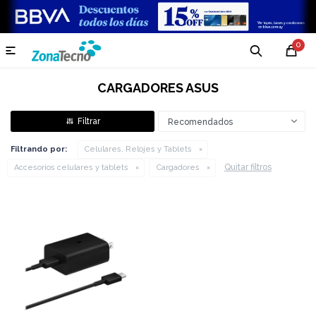
0

CARGADORES ASUS
Recomendados
Filtrando por:
Celulares, Relojes y Tablets
Quitar filtros
Accesorios celulares y tablets
Cargadores