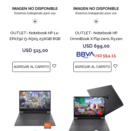
COMPARAR
COMPARAR
OUTLET- Notebook HP 14-
OUTLET- Notebook HP
EP0792 i3-N305 256GB 8GB
OmniBook X Flip 2en1 Ryzen
14" Moonligh
5 512GB 8GB
USD
699,00
USD
515,00
594,15
USD
COMPARAR
COMPARAR