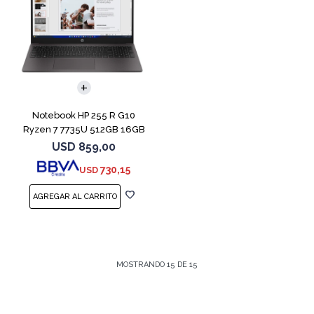
COMPARAR
Notebook HP 255 R G10
Ryzen 7 7735U 512GB 16GB
15.6" Win 11
USD
859,00
730,15
USD
MOSTRANDO
15
DE
15