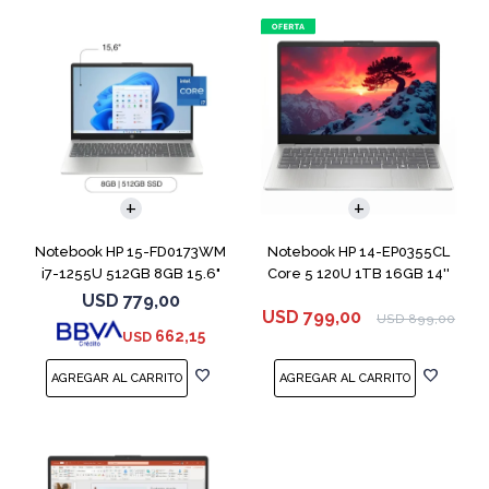
COMPARAR
COMPARAR
Notebook HP 15-FD0173WM
Notebook HP 14-EP0355CL
i7-1255U 512GB 8GB 15.6"
Core 5 120U 1TB 16GB 14''
Win 11
USD
779,00
USD
799,00
USD
899,00
662,15
USD