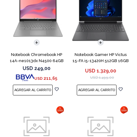
COMPARAR
COMPARAR
Notebook Chromebook HP
Notebook Gamer HP Victus
14A-ne1013dx N4500 64GB
15-FA i5-13420H 512GB 16GB
4GB 14" Grey
RTX 4050
USD
249,00
USD
1.329,00
USD
1.499,00
211,65
USD