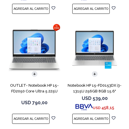
COMPARAR
COMPARAR
OUTLET- Notebook HP 15-
Notebook HP 15-FD0153DX i3-
FD2050 Core Ultra 5 225U
1315U 256GB 8GB 15.6"
512GB 8GB 15
Touch
USD
539,00
USD
790,00
458,15
USD