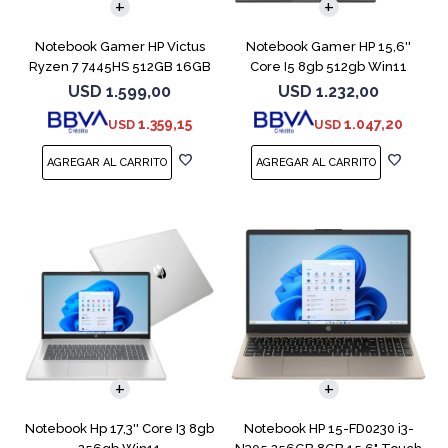
Notebook Gamer HP Victus
Notebook Gamer HP 15,6''
Ryzen 7 7445HS 512GB 16GB
Core I5 8gb 512gb Win11
RTX 4050
Rtx3050
USD
1.599,00
USD
1.232,00
1.359,15
1.047,20
USD
USD
COMPARAR
COMPARAR
Notebook Hp 17,3'' Core I3 8gb
Notebook HP 15-FD0230 i3-