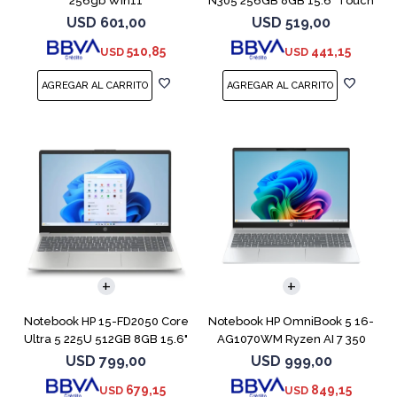
256gb Win11
N305 256GB 8GB 15.6" Touch
USD
601,00
USD
519,00
510,85
441,15
USD
USD
COMPARAR
COMPARAR
Notebook HP 15-FD2050 Core
Notebook HP OmniBook 5 16-
Ultra 5 225U 512GB 8GB 15.6"
AG1070WM Ryzen AI 7 350
512GB 16GB
USD
799,00
USD
999,00
679,15
849,15
USD
USD