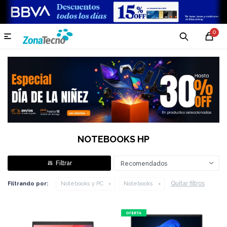
0

NOTEBOOKS HP
Recomendados
Quitar filtros
Filtrando por:
Notebooks y PC
Notebooks