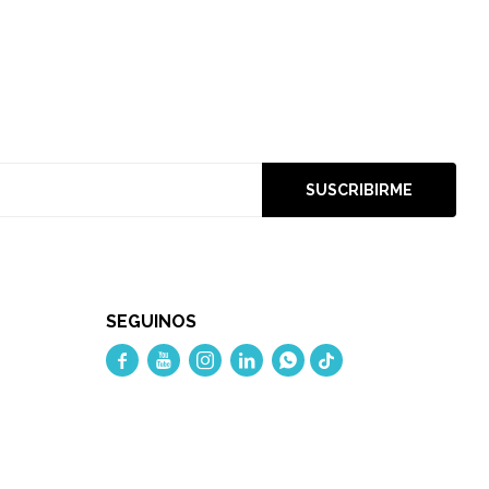
SUSCRIBIRME
SEGUINOS




