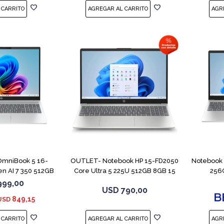
COMPARAR
COMPARAR
OmniBook 5 16-
OUTLET- Notebook HP 15-FD2050
Notebook 
 AI 7 350 512GB
Core Ultra 5 225U 512GB 8GB 15
256
6GB
999,00
USD
790,00
849,15
USD