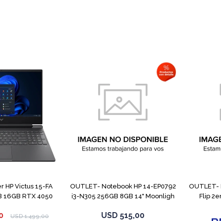
COMPARAR
COMPARAR
 HP Victus 15-FA
OUTLET- Notebook HP 14-EP0792
OUTLET- 
B 16GB RTX 4050
i3-N305 256GB 8GB 14" Moonligh
Flip 2
0
USD
515,00
USD
1.499,00