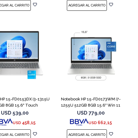
COMPARAR
COMPARAR
HP 15-FD0153DX i3-1315U
Notebook HP 15-FD0173WM i7-
GB 8GB 15.6" Touch
1255U 512GB 8GB 15.6" Win 11
USD
539,00
USD
779,00
458,15
662,15
USD
USD