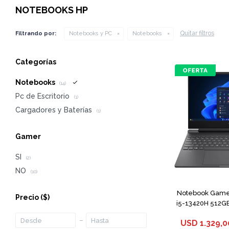
NOTEBOOKS HP
Quitar filtros
Filtrando por:
Notebooks y PC
Notebooks
Categorías
Notebooks
(14)
Pc de Escritorio
(1)
Cargadores y Baterías
(1)
Gamer
SI
(2)
NO
(10)
Notebook Gamer
Precio
($)
i5-13420H 512G
USD
1.329,0