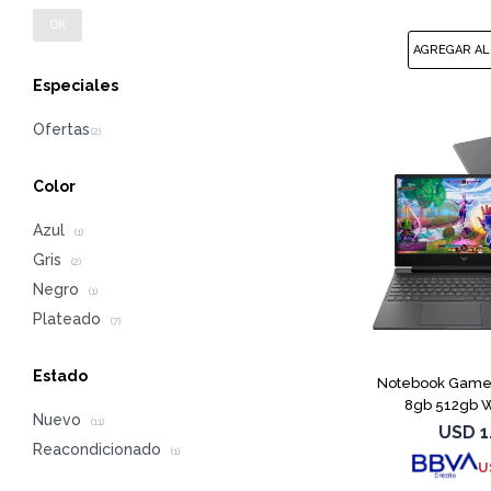
OK
Especiales
Color
Azul
(1)
Gris
(2)
Negro
(1)
Plateado
(7)
CO
Estado
Notebook Gamer 
8gb 512gb W
Nuevo
(11)
USD
1
Reacondicionado
(1)
U