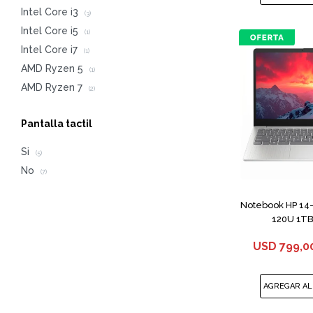
Intel Core i3
(3)
Intel Core i5
(1)
Intel Core i7
(1)
AMD Ryzen 5
(1)
AMD Ryzen 7
(2)
Pantalla tactil
Si
(5)
No
(7)
Notebook HP 14
120U 1TB
USD
799,0