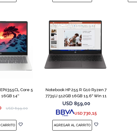
COMPARAR
COMPARAR
-EP0355CL Core 5
Notebook HP 255 R G10 Ryzen 7
 16GB 14''
7735U 512GB 16GB 15.6" Win 11
USD
859,00
0
USD
899,00
730,15
USD