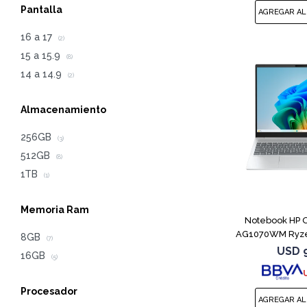
Pantalla
16 a 17
(2)
15 a 15.9
(8)
14 a 14.9
(2)
Almacenamiento
256GB
(3)
512GB
(8)
1TB
(1)
Memoria Ram
Notebook HP 
AG1070WM Ryzen
8GB
(7)
1
USD
16GB
(5)
Procesador