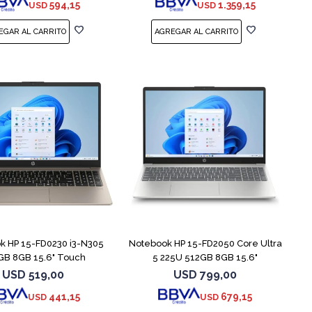
594,15
1.359,15
USD
USD
COMPARAR
COMPARAR
k HP 15-FD0230 i3-N305
Notebook HP 15-FD2050 Core Ultra
GB 8GB 15.6" Touch
5 225U 512GB 8GB 15.6"
USD
519,00
USD
799,00
441,15
679,15
USD
USD