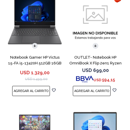
COMPARAR
COMPARAR
Notebook Gamer HP Victus
OUTLET- Notebook HP
15-FA i5-13420H 512GB 16GB
OmniBook X Flip 2en1 Ryzen
RTX 4050
5 512GB 8GB
USD
699,00
USD
1.329,00
USD
1.499,00
594,15
USD