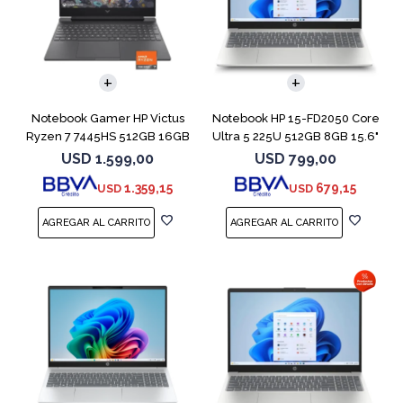
COMPARAR
COMPARAR
Notebook Gamer HP Victus
Notebook HP 15-FD2050 Core
Ryzen 7 7445HS 512GB 16GB
Ultra 5 225U 512GB 8GB 15.6"
RTX 4050
USD
1.599,00
USD
799,00
1.359,15
679,15
USD
USD
COMPARAR
COMPARAR