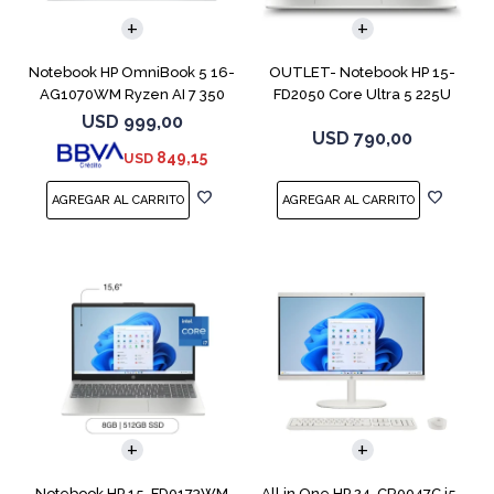
Notebook HP OmniBook 5 16-
OUTLET- Notebook HP 15-
AG1070WM Ryzen AI 7 350
FD2050 Core Ultra 5 225U
512GB 16GB
512GB 8GB 15
USD
999,00
USD
790,00
849,15
USD
COMPARAR
Notebook HP 15-FD0173WM
All in One HP 24-CR0047C i5-