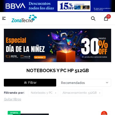
0

NOTEBOOKS Y PC HP 512GB
Recomendados
Filtrando por:
Notebooks y PC
Almacenamiento:
512GB
Quitar filtros