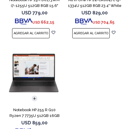
i7-1255U 512GB 8GB 15.6"
1334U 512GB 8GB 23.4" White
Win 11
USD
779,00
USD
829,00
662,15
704,65
USD
USD
COMPARAR
Notebook HP 255 R G10
Ryzen 7 7735U 512GB 16GB
15.6" Win 11
USD
859,00