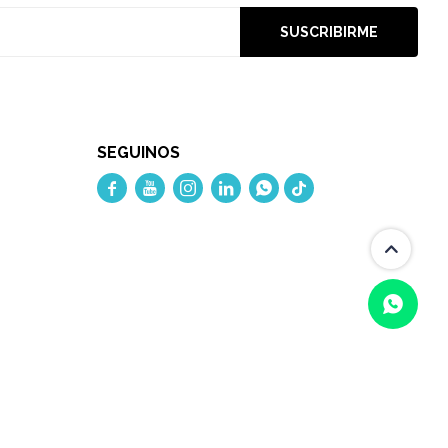
SUSCRIBIRME
SEGUINOS




