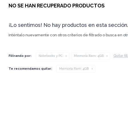
NO SE HAN RECUPERADO PRODUCTOS
¡Lo sentimos! No hay productos en esta sección
Inténtalo nuevamente con otros criterios de filtrado o busca en o
Quitar fil
Filtrando por:
Notebooks y PC
Memoria Ram:
4GB
Te recomendamos quitar:
Memoria Ram:
4GB