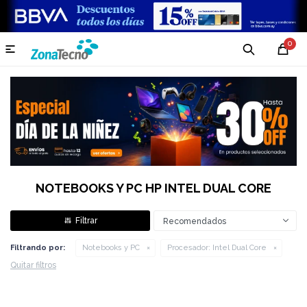
0

NOTEBOOKS Y PC HP INTEL DUAL CORE
Recomendados
Filtrando por:
Notebooks y PC
Procesador:
Intel Dual Core
Quitar filtros