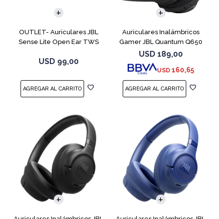
OUTLET- Auriculares JBL
Auriculares Inalámbricos
Sense Lite Open Ear TWS
Gamer JBL Quantum Q650
Negro
Negro
USD
189,00
USD
99,00
160,65
USD
Auriculares Inalámbricos JBL
Auriculares Inalámbricos JBL