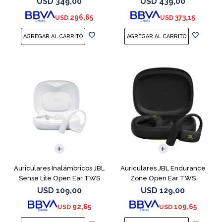
USD
349,00
USD
439,00
296,65
373,15
USD
USD
Auriculares Inalámbricos JBL
Auriculares JBL Endurance
Sense Lite Open Ear TWS
Zone Open Ear TWS
Blanco
Bluetooth Black
USD
109,00
USD
129,00
92,65
109,65
USD
USD