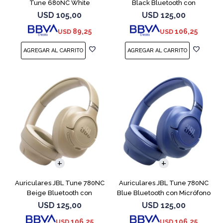
Tune 680NC White
Black Bluetooth con
Micrófono
USD
105,00
USD
125,00
89,25
106,25
USD
USD
Auriculares JBL Tune 780NC
Auriculares JBL Tune 780NC
Beige Bluetooth con
Blue Bluetooth con Micrófono
Micrófono
USD
125,00
USD
125,00
106,25
106,25
USD
USD