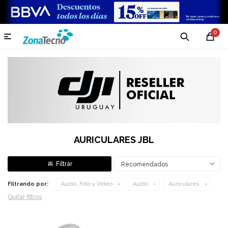
0

AURICULARES JBL
Recomendados
Filtrando por:
Audio, Foto y Video
Audio
Auriculares
Quitar filtros