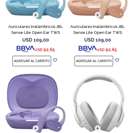
Auriculares Inalámbricos JBL
Auriculares Inalámbricos JBL
Sense Lite Open Ear TWS
Sense Lite Open Ear TWS
Azul
Beige
USD
109,00
USD
109,00
92,65
92,65
USD
USD