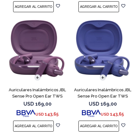
Auriculares Inalámbricos JBL
Auriculares Inalámbricos JBL
Sense Pro Open Ear TWS
Sense Pro Open Ear TWS
Purple
Azul
USD
169,00
USD
169,00
143,65
143,65
USD
USD