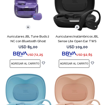
Auriculares JBL Tune Buds 2
Auriculares Inalámbricos JBL
NC con Bluetooth Ghost
Sense Lite Open Ear TWS
Negro
USD
85,00
USD
109,00
72,25
92,65
USD
USD