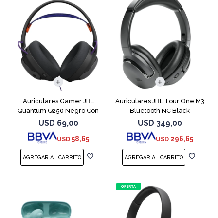
Auriculares Gamer JBL
Auriculares JBL Tour One M3
Quantum Q250 Negro Con
Bluetooth NC Black
Micrófono
USD
69,00
USD
349,00
58,65
296,65
USD
USD