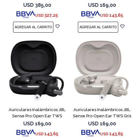
Negro
Blanco
USD
385,00
USD
169,00
327,25
143,65
USD
USD
Auriculares Inalámbricos JBL
Auriculares Inalámbricos JBL
Sense Pro Open Ear TWS
Sense Pro Open Ear TWS Gris
Negro
USD
169,00
USD
169,00
143,65
143,65
USD
USD