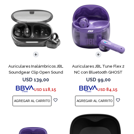
Auriculares Inalámbricos JBL
Auriculares JBL Tune Flex 2
Soundgear Clip Open Sound
NC con Bluetooth GHOST
Negro
EDITION
USD
139,00
USD
99,00
118,15
84,15
USD
USD