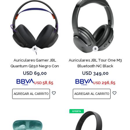
Auriculares Gamer JBL
Auriculares JBL Tour One M3
Quantum Q250 Negro Con
Bluetooth NC Black
Micrófono
USD
69,00
USD
349,00
58,65
296,65
USD
USD