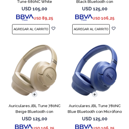
Tune 680NC White
Black Bluetooth con
Micrófono
USD
105,00
USD
125,00
89,25
106,25
USD
USD
Auriculares JBL Tune 780NC
Auriculares JBL Tune 780NC
Beige Bluetooth con
Blue Bluetooth con Micrófono
Micrófono
USD
125,00
USD
125,00
106,25
106,25
USD
USD