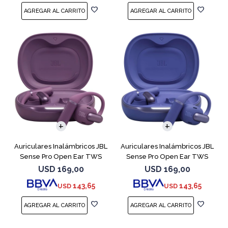
Auriculares Inalámbricos JBL
Auriculares Inalámbricos JBL
Sense Pro Open Ear TWS
Sense Pro Open Ear TWS
Purple
Azul
USD
169,00
USD
169,00
143,65
143,65
USD
USD