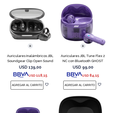
Auriculares Inalámbricos JBL
Auriculares JBL Tune Flex 2
Soundgear Clip Open Sound
NC con Bluetooth GHOST
Negro
EDITION
USD
139,00
USD
99,00
118,15
84,15
USD
USD