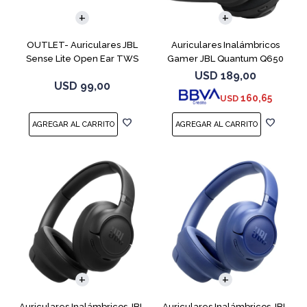
OUTLET- Auriculares JBL
Auriculares Inalámbricos
Sense Lite Open Ear TWS
Gamer JBL Quantum Q650
Negro
Negro
USD
189,00
USD
99,00
160,65
USD
Auriculares Inalámbricos JBL
Auriculares Inalámbricos JBL