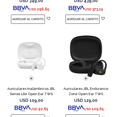
USD
349,00
USD
439,00
296,65
373,15
USD
USD
Auriculares Inalámbricos JBL
Auriculares JBL Endurance
Sense Lite Open Ear TWS
Zone Open Ear TWS
Blanco
Bluetooth Black
USD
109,00
USD
129,00
92,65
109,65
USD
USD