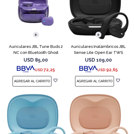
Auriculares JBL Tune Buds 2
Auriculares Inalámbricos JBL
NC con Bluetooth Ghost
Sense Lite Open Ear TWS
Negro
USD
85,00
USD
109,00
72,25
92,65
USD
USD