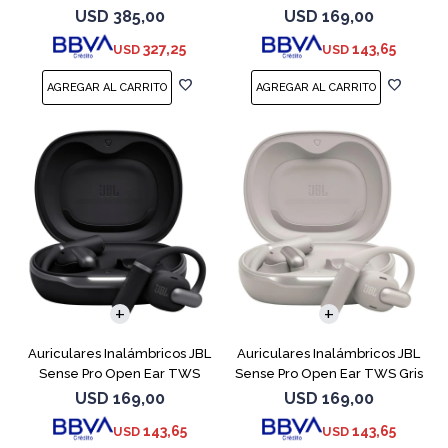
Negro
Blanco
USD
385,00
USD
169,00
327,25
143,65
USD
USD
Auriculares Inalámbricos JBL
Auriculares Inalámbricos JBL
Sense Pro Open Ear TWS
Sense Pro Open Ear TWS Gris
Negro
USD
169,00
USD
169,00
143,65
143,65
USD
USD