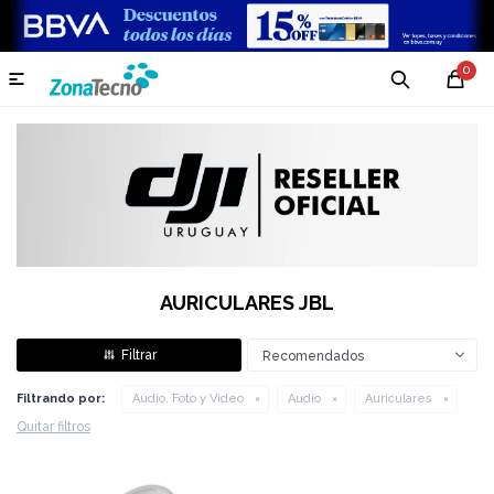
0

AURICULARES JBL
Recomendados
Filtrando por:
Audio, Foto y Video
Audio
Auriculares
Quitar filtros