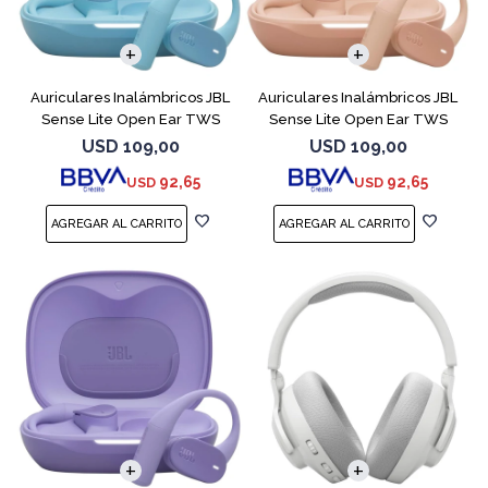
Auriculares Inalámbricos JBL
Auriculares Inalámbricos JBL
Sense Lite Open Ear TWS
Sense Lite Open Ear TWS
Azul
Beige
USD
109,00
USD
109,00
92,65
92,65
USD
USD