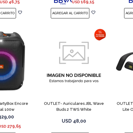
46,75
169,15
USD
USD
PartyBox Encore
OUTLET- Auriculares JBL Wave
OUTLET-
ial 100w
Buds 2 TWS White
Lite
329,00
USD
48,00
279,65
USD