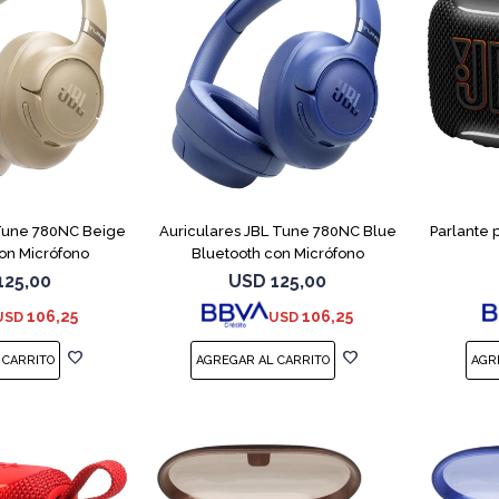
 Tune 780NC Beige
Auriculares JBL Tune 780NC Blue
Parlante 
on Micrófono
Bluetooth con Micrófono
125,00
USD
125,00
106,25
106,25
USD
USD