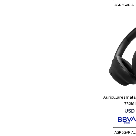
Auriculares Inal
730BT
USD