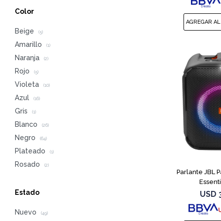
Color
Beige
(5)
Amarillo
(1)
Naranja
(2)
Rojo
(5)
Violeta
(10)
Azul
(16)
Gris
(1)
Blanco
(26)
Negro
(64)
Plateado
(1)
Rosado
(2)
Parlante JBL 
Essent
Estado
USD
Nuevo
(49)