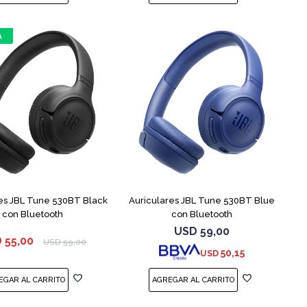
es JBL Tune 530BT Black
Auriculares JBL Tune 530BT Blue
con Bluetooth
con Bluetooth
USD
59,00
D
55,00
USD
59,00
50,15
USD