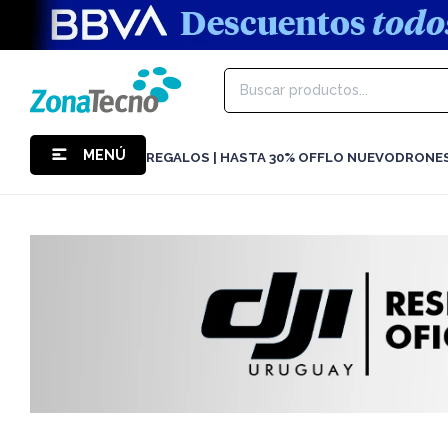
MENÚ
REGALOS | HASTA 30% OFF
LO NUEVO
DRONE