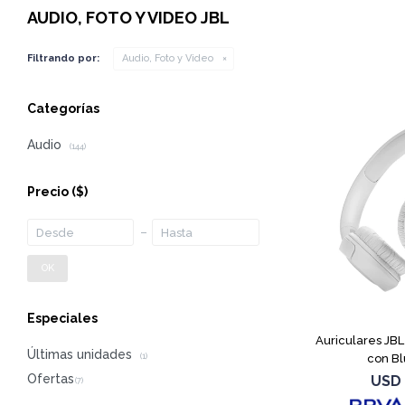
AUDIO, FOTO Y VIDEO JBL
Filtrando por:
Audio, Foto y Video
Categorías
Audio
(144)
Precio
($)
OK
Especiales
Auriculares JB
Últimas unidades
con Bl
(1)
USD