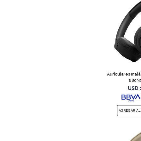
Auriculares Inal
680NC
USD