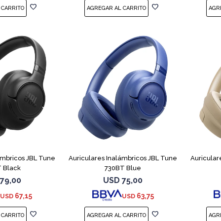
ámbricos JBL Tune
Auriculares Inalámbricos JBL Tune
Auricular
 Black
730BT Blue
79,00
USD
75,00
67,15
63,75
USD
USD