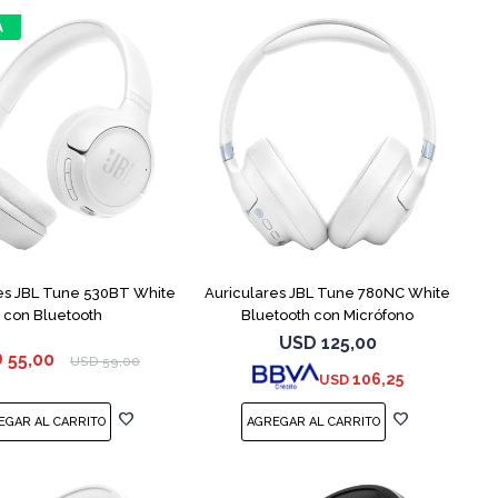
es JBL Tune 530BT White
Auriculares JBL Tune 780NC White
con Bluetooth
Bluetooth con Micrófono
USD
125,00
D
55,00
USD
59,00
106,25
USD