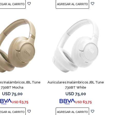
es Inalámbricos JBL Tune
Auriculares Inalámbricos JBL Tune
730BT Mocha
730BT White
USD
75,00
USD
75,00
63,75
63,75
USD
USD