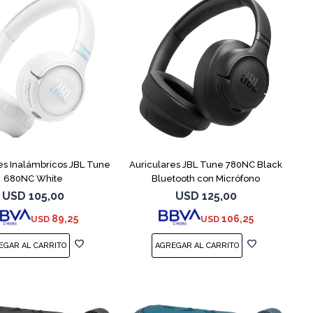
es Inalámbricos JBL Tune
Auriculares JBL Tune 780NC Black
680NC White
Bluetooth con Micrófono
USD
105,00
USD
125,00
89,25
106,25
USD
USD