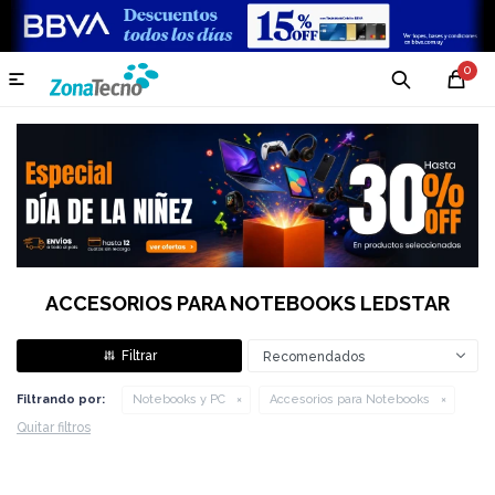
0

ACCESORIOS PARA NOTEBOOKS LEDSTAR
Recomendados
Filtrando por:
Notebooks y PC
Accesorios para Notebooks
Quitar filtros