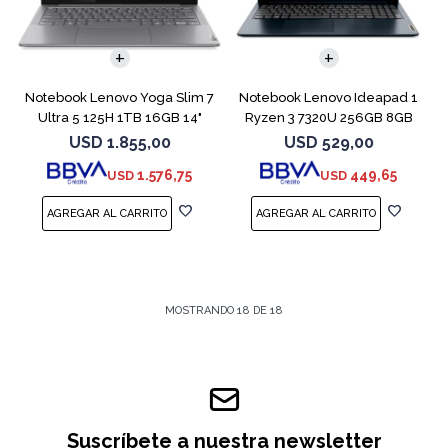
COMPARAR
COMPARAR
Notebook Lenovo Yoga Slim 7
Notebook Lenovo Ideapad 1
Ultra 5 125H 1TB 16GB 14"
Ryzen 3 7320U 256GB 8GB
Gray
Blue 15.6"
USD
1.855,00
USD
529,00
1.576,75
449,65
USD
USD
MOSTRANDO
18
DE
18
Suscríbete a nuestra newsletter