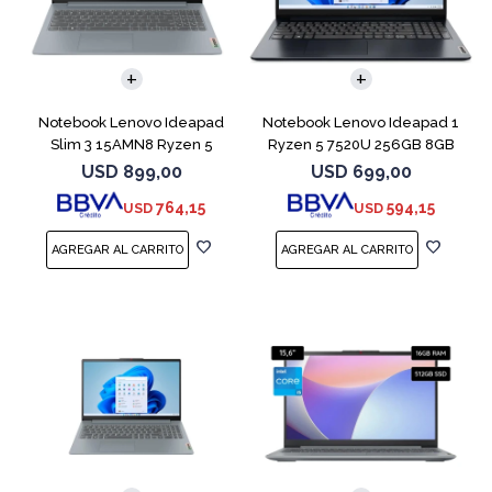
COMPARAR
COMPARAR
Notebook Lenovo Ideapad
Notebook Lenovo Ideapad 1
Slim 3 15AMN8 Ryzen 5
Ryzen 5 7520U 256GB 8GB
7520U 512 16GB
Abyss Blue
USD
899,00
USD
699,00
764,15
594,15
USD
USD
COMPARAR
COMPARAR