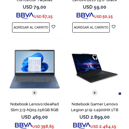
Inteligente
USD
79,00
USD
59,00
67,15
50,15
USD
USD
COMPARAR
COMPARAR
Notebook Lenovo IdeaPad
Notebook Gamer Lenovo
Slim 3 i3-N305 256GB 8GB
Legion 5I i9-14900HX 1TB
15.6" Blue
16GB RTX5070
USD
469,00
USD
2.899,00
398,65
2.464,15
USD
USD