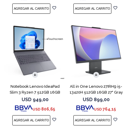
COMPARAR
Notebook Lenovo IdeaPad
All in One Lenovo 27IRH9 i5-
Slim 3 Ryzen 7 512GB 16GB
13420H 512GB 16GB 27" Gray
15.3 Touch
USD
949,00
USD
899,00
806,65
764,15
USD
USD