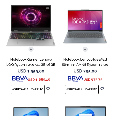
COMPARAR
COMPARAR
Notebook Gamer Lenovo
Notebook Lenovo IdeaPad
LOQ Ryzen 7 250 512GB 16GB
Slim 3 15AMN8 Ryzen 3 7320
RTX 5060
512GB 8GB
USD
1.959,00
USD
795,00
1.665,15
675,75
USD
USD