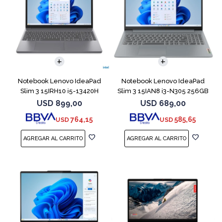
COMPARAR
COMPARAR
Notebook Lenovo IdeaPad
Notebook Lenovo IdeaPad
Slim 3 15IRH10 i5-13420H
Slim 3 15IAN8 i3-N305 256GB
512GB 8GB G
8GB 15.6
USD
899,00
USD
689,00
764,15
585,65
USD
USD