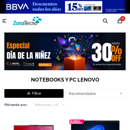
0

NOTEBOOKS Y PC LENOVO
Recomendados
Filtrando por:
Notebooks y PC