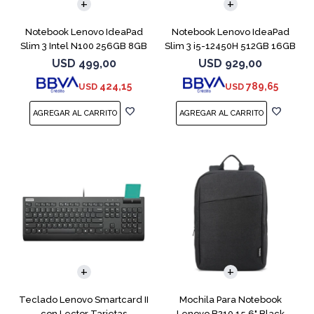
Notebook Lenovo IdeaPad
Notebook Lenovo IdeaPad
Slim 3 Intel N100 256GB 8GB
Slim 3 i5-12450H 512GB 16GB
15.6"
USD
499,00
USD
929,00
424,15
789,65
USD
USD
Teclado Lenovo Smartcard II
Mochila Para Notebook
con Lector Tarjetas
Lenovo B210 15.6" Black