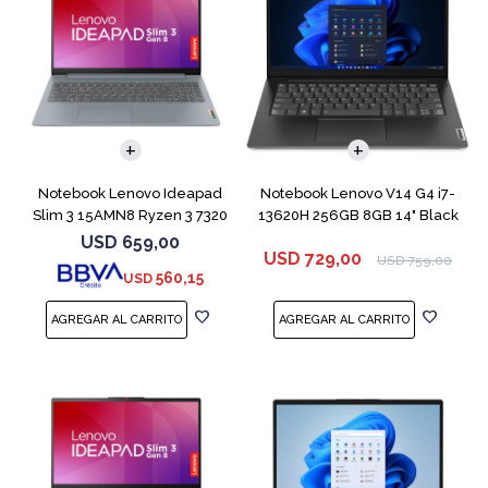
COMPARAR
COMPARAR
Notebook Lenovo Ideapad
Notebook Lenovo V14 G4 i7-
Slim 3 15AMN8 Ryzen 3 7320
13620H 256GB 8GB 14" Black
256GB 8GB
USD
659,00
USD
729,00
USD
759,00
560,15
USD