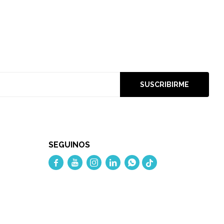
SUSCRIBIRME
SEGUINOS




