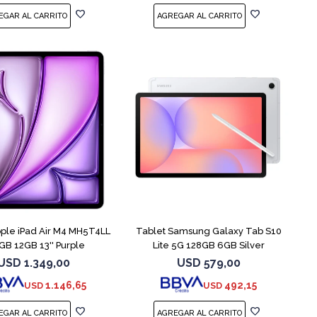
pple iPad Air M4 MH5T4LL
Tablet Samsung Galaxy Tab S10
GB 12GB 13'' Purple
Lite 5G 128GB 6GB Silver
USD
1.349,00
USD
579,00
1.146,65
492,15
USD
USD