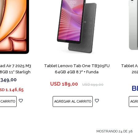
ad Air 7 2025 M3
Tablet Lenovo Tab One TB305FU
Tablet A
GB 11" Starligh
64GB 4GB 8.7" + Funda
202
.349,00
USD
189,00
USD
199,00
1.146,65
SD
MOSTRANDO
24
DE
38