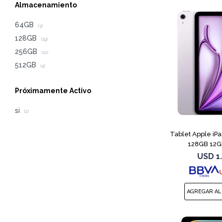
Almacenamiento
64GB
(3)
128GB
(19)
256GB
(12)
512GB
(4)
Próximamente Activo
si
(2)
Tablet Apple iP
128GB 12GB
USD
1