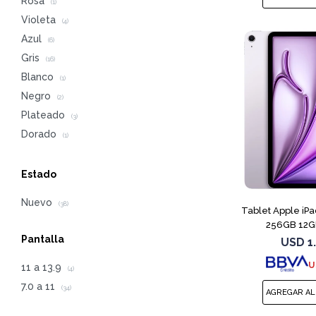
Rosa
(1)
Violeta
(4)
Azul
(6)
Gris
(16)
Blanco
(1)
Negro
(2)
Plateado
(3)
Dorado
(1)
Estado
Nuevo
(38)
Tablet Apple iP
256GB 12GB
Pantalla
USD
1
U
11 a 13.9
(4)
7.0 a 11
(34)