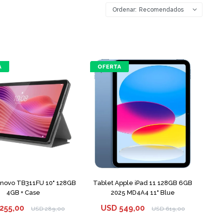
Recomendados
enovo TB311FU 10" 128GB
Tablet Apple iPad 11 128GB 6GB
4GB + Case
2025 MD4A4 11" Blue
255,00
USD
549,00
USD
289,00
USD
619,00