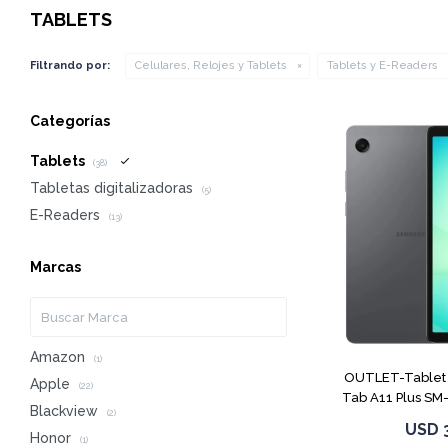
TABLETS
Filtrando por:
Celulares, Relojes y Tablets
Tablets y E-Readers
Categorías
Tablets
(38)
Tabletas digitalizadoras
(5)
E-Readers
(13)
Marcas
Amazon
(1)
OUTLET-Tablet
Apple
(22)
Tab A11 Plus SM
Blackview
(2)
USD
Honor
(1)