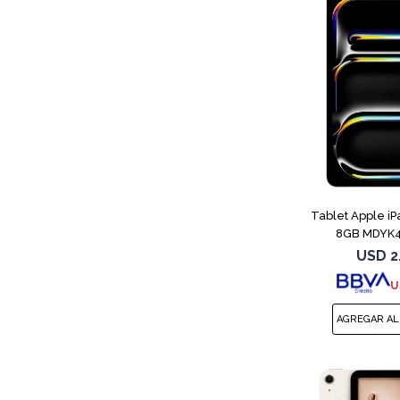
Tablet Apple i
8GB MDYK4L
USD
2
U