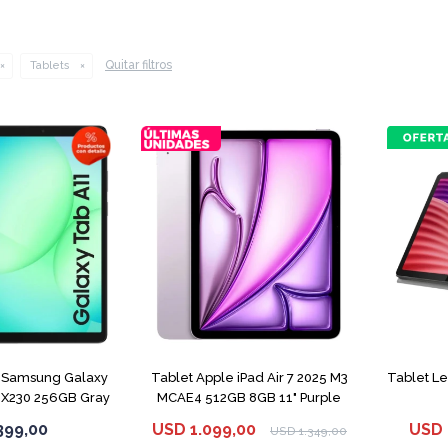
Quitar filtros
Tablets
 Samsung Galaxy
Tablet Apple iPad Air 7 2025 M3
Tablet L
-X230 256GB Gray
MCAE4 512GB 8GB 11" Purple
399,00
USD
1.099,00
USD
USD
1.349,00