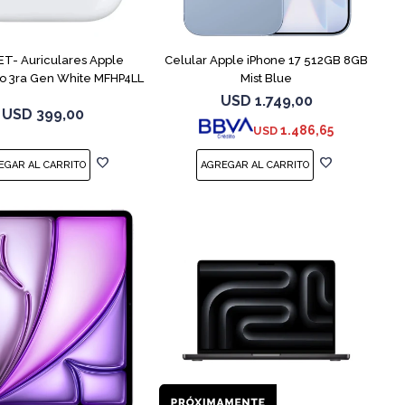
COMPARAR
T- Auriculares Apple
Celular Apple iPhone 17 512GB 8GB
ro 3ra Gen White MFHP4LL
Mist Blue
USD
1.749,00
USD
399,00
1.486,65
USD
COMPARAR