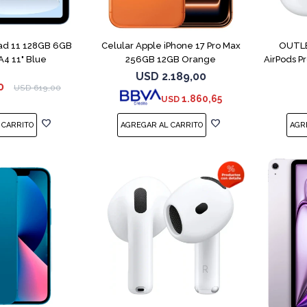
COMPARAR
Pad 11 128GB 6GB
Celular Apple iPhone 17 Pro Max
OUTLE
4 11" Blue
256GB 12GB Orange
AirPods P
USD
2.189,00
0
USD
619,00
1.860,65
USD
COMPARAR