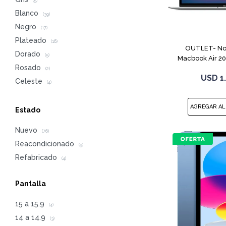
(5)
Blanco
(39)
Negro
(17)
Plateado
(16)
OUTLET- No
Dorado
(5)
Macbook Air 2
Rosado
256G
(2)
USD
1
Celeste
(4)
Estado
Nuevo
(76)
Reacondicionado
(9)
Refabricado
(4)
Pantalla
15 a 15.9
(4)
14 a 14.9
(3)