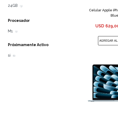
24GB
(3)
Celular Apple iP
Blu
Procesador
USD
629,0
M1
(1)
Próximamente Activo
si
(8)