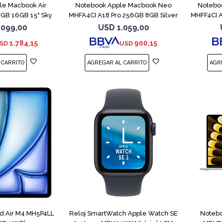
le Macbook Air
Notebook Apple Macbook Neo
Notebo
GB 16GB 15" Sky
MHFA4CI A18 Pro 256GB 8GB Silver
MHFF4CI A
lue
.099,00
USD
1.059,00
1.784,15
900,15
SD
USD
ad Air M4 MH5P4LL
Reloj SmartWatch Apple Watch SE
Notebo