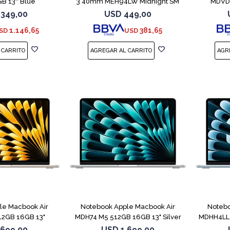
B 13'' Blue
3 40mm MEH94LW Midnight SM
MDVD4
.349,00
USD
449,00
1.146,65
381,65
SD
USD
COMPARAR
COMPARAR
le Macbook Air
Notebook Apple Macbook Air
Notebo
2GB 16GB 13"
MDH74 M5 512GB 16GB 13" Silver
MDHH4LL 
light
.699,00
USD
1.699,00