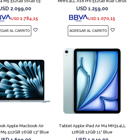
 M5 512GB 16GB 15"
MHFE4LL A18 Pro 512GB 8GB Citrus
Starlight
USD
2.099,00
USD
1.259,00
1.784,15
1.070,15
USD
USD
COMPARAR
ok Apple Macbook Air
Tablet Apple iPad Air M4 MH314LL
M5 512GB 16GB 13" Blue
128GB 12GB 11" Blue
USD
1.699,00
USD
1.049,00