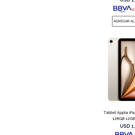
U
Tablet Apple iP
128GB 12GB 
USD
1