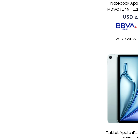
Notebook App
MDVQ4L M5 512
B
USD
2
U
Tablet Apple iP