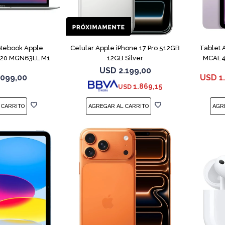
COMPARAR
COMPARAR
tebook Apple
Celular Apple iPhone 17 Pro 512GB
Tablet 
020 MGN63LL M1
12GB Silver
MCAE4 
B 8GB
USD
2.199,00
.099,00
USD
1
1.869,15
USD