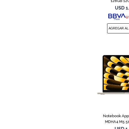
128GB 12G
USD
1
U
Notebook App
MDHA4 M5 51
Star
USD
1