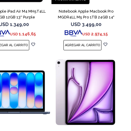
pple iPad Air M4 MH5T4LL
Notebook Apple Macbook Pro
GB 12GB 13'' Purple
MGDR4LL M5 Pro 1TB 24GB 14"
Black
USD
1.349,00
USD
3.499,00
1.146,65
2.974,15
USD
USD
COMPARAR