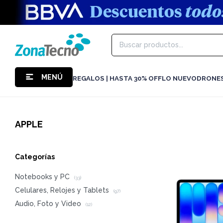
MENÚ
REGALOS | HASTA 30% OFF
LO NUEVO
DRONE
APPLE
Categorías
Notebooks y PC
(33)
Celulares, Relojes y Tablets
(97)
Audio, Foto y Video
(12)