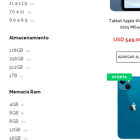
11 a 13.9
(25)
7.0 a 11
(19)
6.0 a 6.9
Tablet Apple i
(41)
2025 MD4A
Almacenamiento
USD
549,0
128GB
(29)
256GB
(30)
512GB
(24)
1TB
(9)
Memoria Ram
4GB
(8)
6GB
(8)
8GB
(22)
12GB
(15)
16GB
(14)