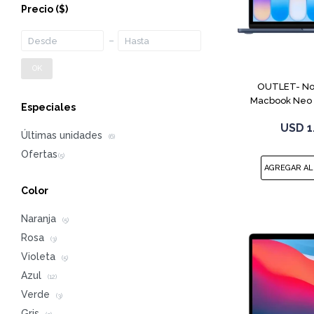
Precio
($)
OK
OUTLET- No
Macbook Neo 
Especiales
512G
USD
1
Últimas unidades
(6)
Color
Naranja
(5)
Rosa
(3)
Violeta
(5)
Azul
(12)
Verde
(3)
Gris