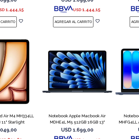
1.444,15
1.444,15
SD
USD
COMPARAR
ad Air M4 MH334LL
Notebook Apple Macbook Air
Notebo
11" Starlight
MDHE4L M5 512GB 16GB 13"
MHFG4LL A
Midnight
.049,00
USD
1.699,00