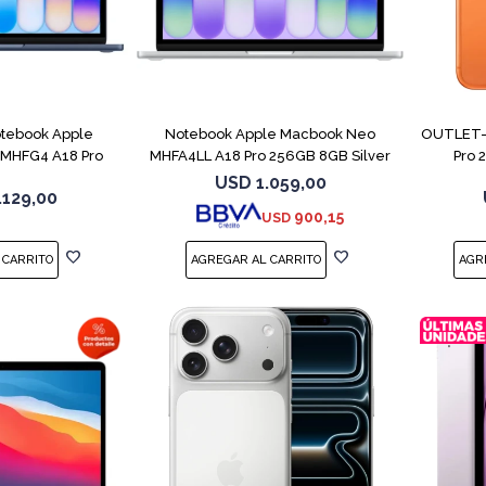
COMPARAR
COMPARAR
tebook Apple
Notebook Apple Macbook Neo
OUTLET- 
MHFG4 A18 Pro
MHFA4LL A18 Pro 256GB 8GB Silver
Pro 
B 8GB
USD
1.059,00
.129,00
900,15
USD